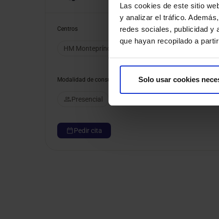
Las cookies de este sitio we
y analizar el tráfico. Ademá
redes sociales, publicidad y
Centros
que hayan recopilado a parti
HM Montepríncipe
HM Puerta del Sur
HM Sa
Solo usar cookies nece
Modalidad de consulta
Presencial
Pedir cita