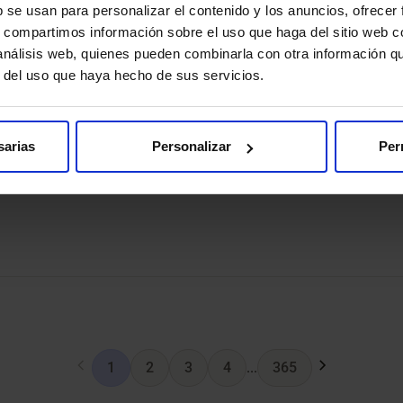
b se usan para personalizar el contenido y los anuncios, ofrecer
s, compartimos información sobre el uso que haga del sitio web 
 análisis web, quienes pueden combinarla con otra información q
r del uso que haya hecho de sus servicios.
nchinarro Consultas Externas
sarias
Personalizar
Per
1
2
3
4
...
365