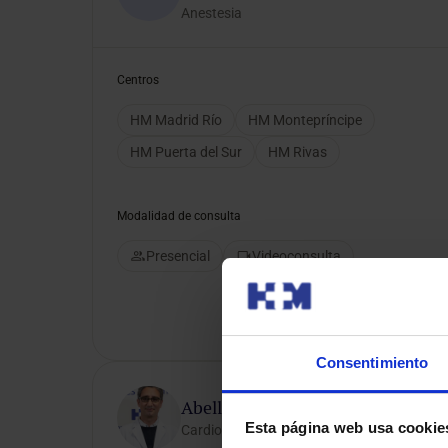
Anestesia
Centros
HM Madrid Río
HM Montepríncipe
HM Puerta del Sur
HM Rivas
Modalidad de consulta
Presencial
Videoconsulta
Consentimiento
Abelleira Pardeiro, Cesar
Esta página web usa cookie
Cardiopatías Congénitas y Cardiología Pedi