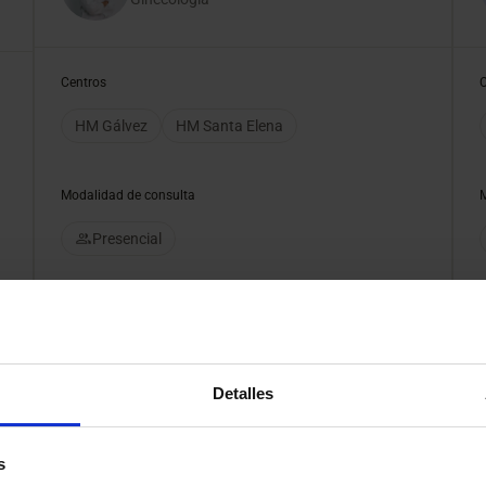
Centros
HM Gálvez
HM Santa Elena
Modalidad de consulta
Presencial
Pedir cita
Detalles
s
átrica