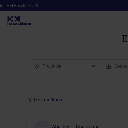
Ir a HM Hospitales
E
Mostrar filtros
Modalidad
de cita
Aba Trigo, Guadalupe