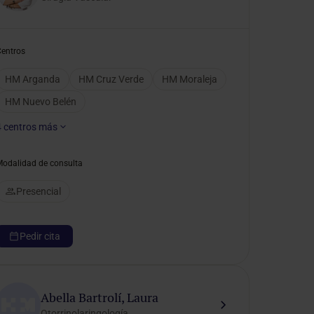
Centros
HM Arganda
HM Cruz Verde
HM Moraleja
HM Nuevo Belén
4
centros más
Modalidad de consulta
Presencial
Pedir cita
Abella Bartrolí, Laura
Otorrinolaringología