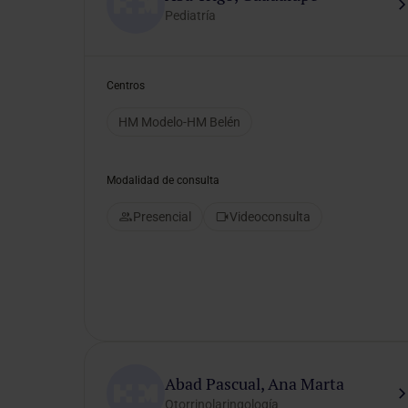
Online
Pediatría
Consulta
médica
y
Centros
análisis
clínico
HM Modelo-HM Belén
Modalidad de consulta
Idiomas
preferidos
Presencial
Videoconsulta
Selecciona un idioma
Género del
Abad Pascual, Ana Marta
profesional
Otorrinolaringología