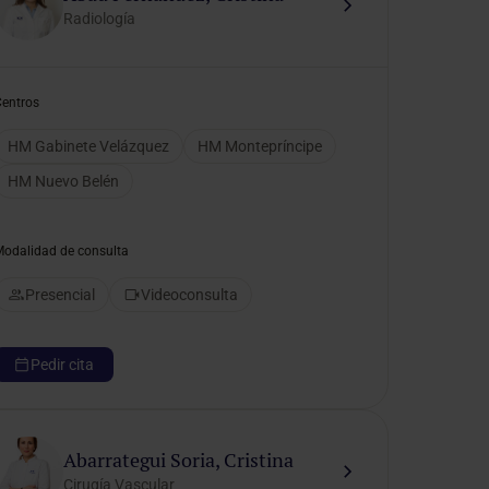
Radiología
Centros
HM Gabinete Velázquez
HM Montepríncipe
HM Nuevo Belén
Modalidad de consulta
Presencial
Videoconsulta
Pedir cita
Abarrategui Soria, Cristina
Cirugía Vascular