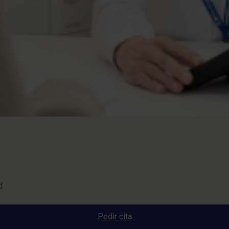
d
Pedir cita