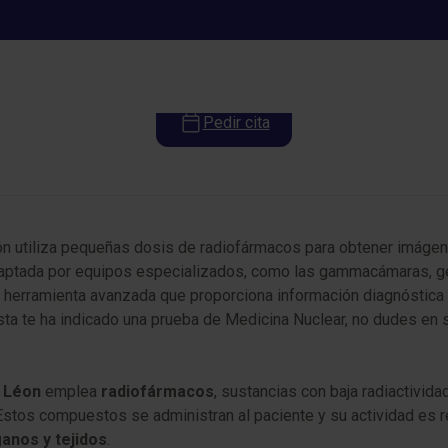
Medicina Nuclear
Pedir cita
n utiliza pequeñas dosis de radiofármacos para obtener imágen
captada por equipos especializados, como las gammacámaras, 
a herramienta avanzada que proporciona información diagnóstica 
sta te ha indicado una prueba de Medicina Nuclear, no dudes en s
e Léon
emplea
radiofármacos
, sustancias con baja radiactivid
Estos compuestos se administran al paciente y su actividad es 
anos y tejidos
.