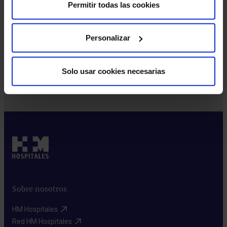
Permitir todas las cookies
Personalizar
¿Tienes más dudas?
Consulta nuestras
Preguntas frecuentes
, por si te ayudan
Solo usar cookies necesarias
a resolver tus dudas.
Sobre nosotros
HM Hospitales​
Red HM Hospitales​