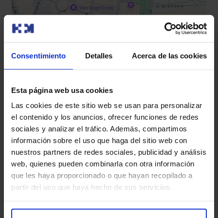
Administración: 151-169-191
Caja: 165
Ingresos: 163
Recepción Consultas 1ª Planta: 106
Recepción Pediatría: 179
Consentimiento
Detalles
Acerca de las cookies
Recepción Odontología: 180
Recepción Rehabilitación: 176
Dirección Médica: 514
Esta página web usa cookies
Dirección Financiera: 501
Las cookies de este sitio web se usan para personalizar
Dirección Enfermería: 506
el contenido y los anuncios, ofrecer funciones de redes
Dirección Comunicación: 111
¿Dónde nos ubicamos?
sociales y analizar el tráfico. Además, compartimos
Asesoría Jurídica: 534
Hospital HM San Francisco
información sobre el uso que haga del sitio web con
Unidad Lesionados de Tráfico: 116
nuestros partners de redes sociales, publicidad y análisis
C/ Marqueses de San Isidro, 1 –
web, quienes pueden combinarla con otra información
24004 León
que les haya proporcionado o que hayan recopilado a
partir del uso que haya hecho de sus servicios.