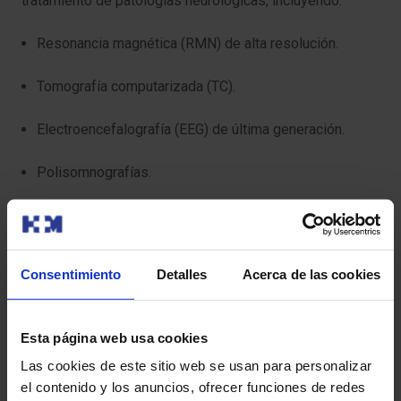
tratamiento de patologías neurológicas, incluyendo:
Resonancia magnética (RMN) de alta resolución.
Tomografía computarizada (TC).
Electroencefalografía (EEG) de última generación.
Polisomnografías.
Sistemas de monitorización neurofisiológica en
cirugías.
Consentimiento
Detalles
Acerca de las cookies
Preguntas frecuentes
Esta página web usa cookies
¿Qué debo esperar en una consulta de neurología?
Las cookies de este sitio web se usan para personalizar
En una consulta de neurología, el neurólogo realizará una
el contenido y los anuncios, ofrecer funciones de redes