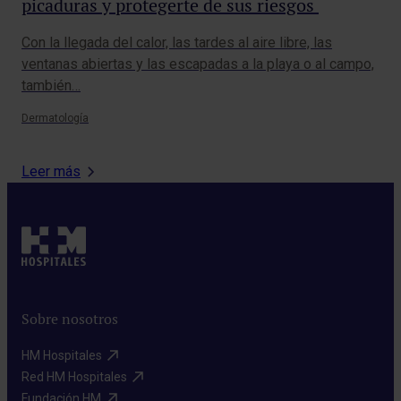
picaduras y protegerte de sus riesgos
Fa
pr
Con la llegada del calor, las tardes al aire libre, las
La 
ventanas abiertas y las escapadas a la playa o al campo,
afe
también…
sie
Dermatología
Neu
Leer más
Sobre nosotros
HM Hospitales​
Red HM Hospitales​
Fundación HM​