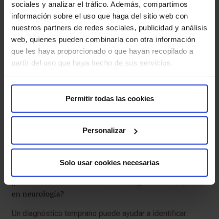
evaluación detallada de sus síntomas, antecedentes
sociales y analizar el tráfico. Además, compartimos
médicos y realizará un examen físico y neurológico.
información sobre el uso que haga del sitio web con
Dependiendo de los síntomas, podrían indicarse pruebas
nuestros partners de redes sociales, publicidad y análisis
adicionales, como imágenes, pruebas neurofisiológicas
web, quienes pueden combinarla con otra información
o análisis de laboratorio.
que les haya proporcionado o que hayan recopilado a
partir del uso que haya hecho de sus servicios.
¿Qué síntomas debo consultar con un neurólogo?
Se recomienda consultar a un neurólogo si experimentas
Permitir todas las cookies
síntomas como dolores de cabeza intensos o
persistentes, problemas de equilibrio, pérdida de
Personalizar
memoria, dificultad para hablar o entender el lenguaje,
convulsiones, debilidad en los músculos o cualquier
alteración en la función cognitiva o motora.
Solo usar cookies necesarias
¿Cuáles son los beneficios de un diagnóstico temprano
en neurología?
Un diagnóstico temprano puede ayudar a identificar