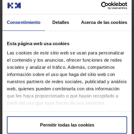
Contamos con equipamiento de alta precisión para el
diagnóstico neurofisiológico:
Estaciones EMG con análisis cuantitativo de unidad
Consentimiento
Detalles
Acerca de las cookies
motora.
Laboratorio del sueño completo con polisomnografía.
Esta página web usa cookies
Las cookies de este sitio web se usan para personalizar
Equipos de potenciales evocados multicanal.
el contenido y los anuncios, ofrecer funciones de redes
sociales y analizar el tráfico. Además, compartimos
Sistemas de monitorización intraoperatoria en
información sobre el uso que haga del sitio web con
quirófano.
nuestros partners de redes sociales, publicidad y análisis
web, quienes pueden combinarla con otra información
Todo el equipamiento cumple con los más altos
que les haya proporcionado o que hayan recopilado a
estándares de calidad y seguridad.
partir del uso que haya hecho de sus servicios.
Preguntas frecuentes
Permitir todas las cookies