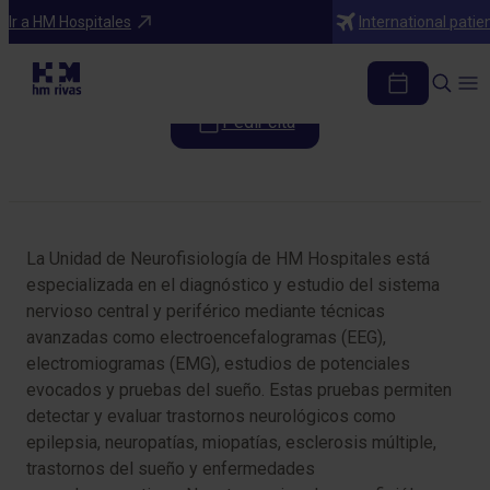
Especialidades
Ir a HM Hospitales
International patie
Neurofisiología
Pedir cita
Tabla de contenidos
La Unidad de Neurofisiología de HM Hospitales está
especializada en el diagnóstico y estudio del sistema
nervioso central y periférico mediante técnicas
avanzadas como electroencefalogramas (EEG),
electromiogramas (EMG), estudios de potenciales
evocados y pruebas del sueño. Estas pruebas permiten
detectar y evaluar trastornos neurológicos como
epilepsia, neuropatías, miopatías, esclerosis múltiple,
trastornos del sueño y enfermedades