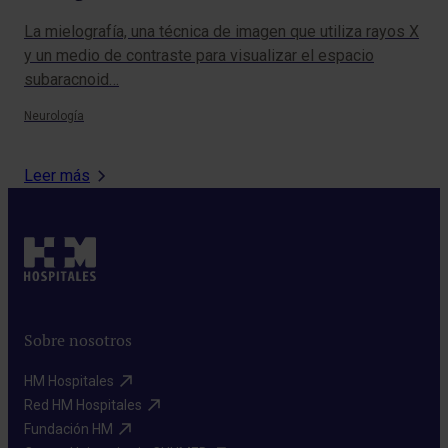
La mielografía, una técnica de imagen que utiliza rayos X
La 
y un medio de contraste para visualizar el espacio
con
subaracnoid…
ho
Neurología
Urol
Leer más
Sobre nosotros
HM Hospitales​
Red HM Hospitales​
Fundación HM​