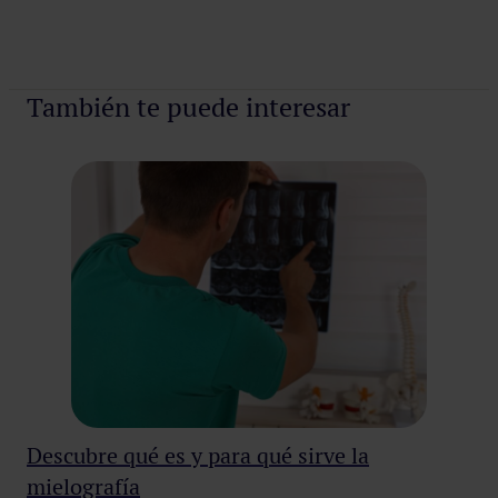
Pedir cita
También te puede interesar
Descubre qué es y para qué sirve la
¿S
mielografía
cu