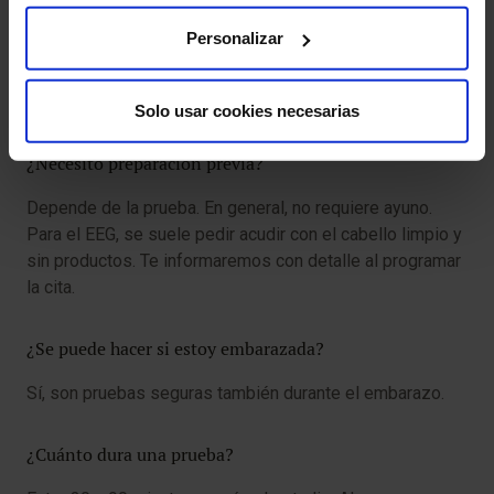
¿Los estudios neurofisiológicos duelen?
Personalizar
No. La mayoría de las pruebas son no invasivas e
indoloras. Algunas, como la electromiografía, pueden
causar una leve molestia momentánea.
Solo usar cookies necesarias
¿Necesito preparación previa?
Depende de la prueba. En general, no requiere ayuno.
Para el EEG, se suele pedir acudir con el cabello limpio y
sin productos. Te informaremos con detalle al programar
la cita.
¿Se puede hacer si estoy embarazada?
Sí, son pruebas seguras también durante el embarazo.
¿Cuánto dura una prueba?