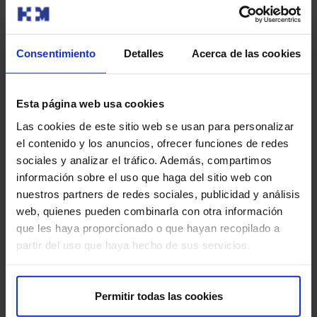
medicamentos que estás tomando, incluyendo los de
venta libre y los suplementos.
Consentimiento
Detalles
Acerca de las cookies
Informa sobre cualquier molestia:
indica a tu
médico sobre cualquier molestia o dolor que
experimentes durante el procedimiento.
Esta página web usa cookies
Las cookies de este sitio web se usan para personalizar
¿Tiene algún riesgo?
el contenido y los anuncios, ofrecer funciones de redes
sociales y analizar el tráfico. Además, compartimos
La radiología vascular oncológica intervencionista es
información sobre el uso que haga del sitio web con
generalmente segura, pero como cualquier
nuestros partners de redes sociales, publicidad y análisis
procedimiento médico, tiene algunos riesgos mínimos a
web, quienes pueden combinarla con otra información
considerar:
que les haya proporcionado o que hayan recopilado a
partir del uso que haya hecho de sus servicios.
Sangrado:
puede haber sangrado en el sitio de la
punción o en el área tratada.
Permitir todas las cookies
Infección:
existe un riesgo de infección en el sitio de