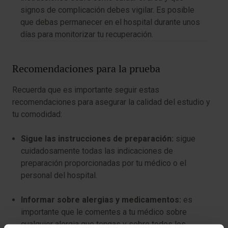
signos de complicación debes vigilar. Es posible
que debas permanecer en el hospital durante unos
días para monitorizar tu recuperación.
Recomendaciones para la prueba
Recuerda que es importante seguir estas
recomendaciones para asegurar la calidad del estudio y
tu comodidad:
Sigue las instrucciones de preparación:
sigue
cuidadosamente todas las indicaciones de
preparación proporcionadas por tu médico o el
personal del hospital.
Informar sobre alergias y medicamentos:
es
importante que le comentes a tu médico sobre
cualquier alergia que tengas y sobre todos los