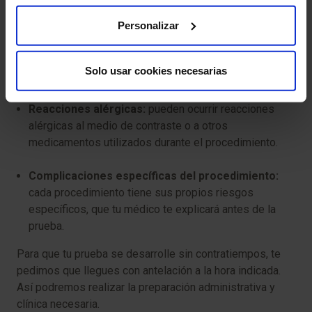
la punción o en el área tratada.
Personalizar
Lesión de vasos sanguíneos:
en raras ocasiones, se
pueden lesionar los vasos sanguíneos durante el
Solo usar cookies necesarias
procedimiento.
Reacciones alérgicas:
pueden ocurrir reacciones
alérgicas al medio de contraste o a otros
medicamentos utilizados durante el procedimiento.
Complicaciones específicas del procedimiento:
cada procedimiento tiene sus propios riesgos
específicos, que tu médico te explicará antes de la
prueba.
Para que tu prueba se desarrolle sin contratiempos, te
pedimos que llegues con antelación a la hora indicada.
Así podremos realizar la preparación administrativa y
clínica necesaria.