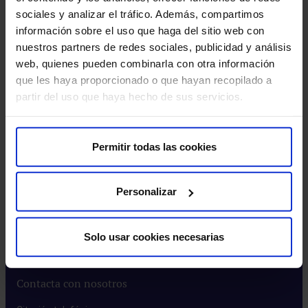
sociales y analizar el tráfico. Además, compartimos
Instituto HM​
información sobre el uso que haga del sitio web con
Intranet HM Hospitales​
nuestros partners de redes sociales, publicidad y análisis
Rincón del accionista​
web, quienes pueden combinarla con otra información
que les haya proporcionado o que hayan recopilado a
Más HM Hospitales
partir del uso que haya hecho de sus servicios.
Prensa​
Preguntas frecuentes​
Permitir todas las cookies
Actualidad
Personalizar
Blog​
Eventos​
Solo usar cookies necesarias
Noticias​
Contacta con nosotros