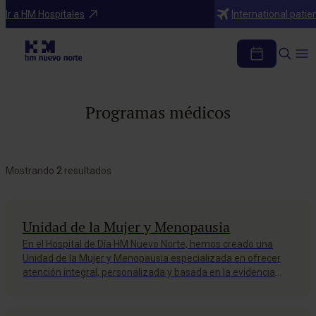
Ir a HM Hospitales
International patie
Programas médicos
Mostrando
2
resultados
Unidad de la Mujer y Menopausia
En el Hospital de Día HM Nuevo Norte, hemos creado una
Unidad de la Mujer y Menopausia especializada en ofrecer
atención integral, personalizada y basada en la evidencia
científica para acompañar a las mujeres durante la etapa de
la menopausia. Nuestro objetivo es mejorar su calidad de
vida a través…