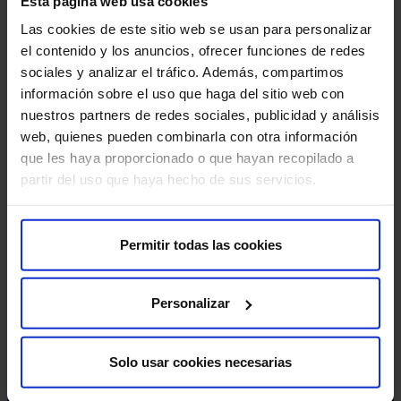
Esta página web usa cookies
Las cookies de este sitio web se usan para personalizar
el contenido y los anuncios, ofrecer funciones de redes
Contracciones de Braxton Hicks: cómo
Al
sociales y analizar el tráfico. Además, compartimos
identificarlas y diferenciarlas
lá
información sobre el uso que haga del sitio web con
nuestros partners de redes sociales, publicidad y análisis
Sentir que la tripa se tensa es una de las sensaciones
¿Er
web, quienes pueden combinarla con otra información
más frecuentes a partir del segundo trimestre de
sim
que les haya proporcionado o que hayan recopilado a
gestación. Se pr…
Au
partir del uso que haya hecho de sus servicios.
Maternidad
Nutr
Permitir todas las cookies
Leer más
Personalizar
Solo usar cookies necesarias