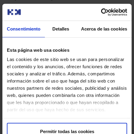
Dr. Francisco Gámez Alderete
Equipo de Ginecólogos
Consentimiento
Detalles
Acerca de las cookies
Dra. Gómez Manrique.
Esta página web usa cookies
Dra. Marín Palomo
Las cookies de este sitio web se usan para personalizar
el contenido y los anuncios, ofrecer funciones de redes
Dra Eznarriaga
sociales y analizar el tráfico. Además, compartimos
información sobre el uso que haga del sitio web con
Dra Martin Sandín
nuestros partners de redes sociales, publicidad y análisis
web, quienes pueden combinarla con otra información
que les haya proporcionado o que hayan recopilado a
partir del uso que haya hecho de sus servicios.
Permitir todas las cookies