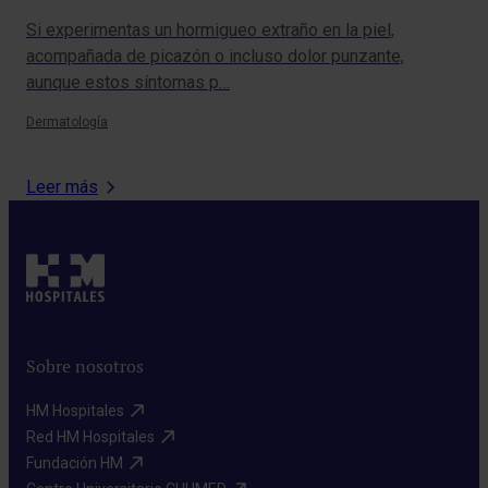
Si experimentas un hormigueo extraño en la piel,
La 
acompañada de picazón o incluso dolor punzante,
fun
aunque estos síntomas p…
Hos
Dermatología
Onc
Leer más
Sobre nosotros
HM Hospitales​
Red HM Hospitales​
Fundación HM​