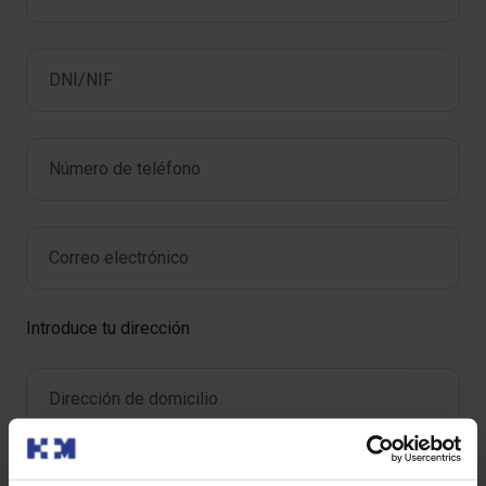
DNI/NIF
*
Número de teléfono
*
Correo electrónico
*
Introduce tu dirección
Dirección de domicilio
*
Código postal
*