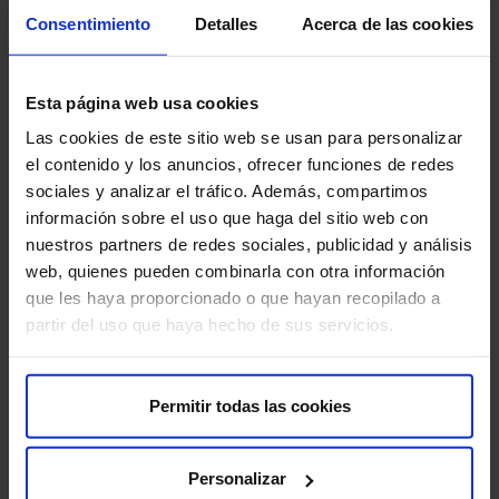
Consentimiento
Detalles
Acerca de las cookies
Ciudad
*
Esta página web usa cookies
Las cookies de este sitio web se usan para personalizar
Entiendo y acepto la política de privacidad
el contenido y los anuncios, ofrecer funciones de redes
Entiendo y acepto la política de privacidad
*
*
sociales y analizar el tráfico. Además, compartimos
información sobre el uso que haga del sitio web con
Quiero recibir un certificado por correo para hacienda
Quiero recibir un certificado por correo para hacienda
nuestros partners de redes sociales, publicidad y análisis
web, quienes pueden combinarla con otra información
Quiero recibir más información
Quiero recibir más información
que les haya proporcionado o que hayan recopilado a
partir del uso que haya hecho de sus servicios.
De conformidad con la normativa vigente de protección de
datos (Reglamento UE 2016/679 y L.O. 3/2018) le facilitamos la
siguiente información sobre el tratamiento de datos:
Responsable del tratamiento: FUNDACIÓN DE INVESTIGACIÓN
Permitir todas las cookies
HM HOSPITALES. NIF. G83643841. Dirección: Plaza del Conde
Valle Suchil nº2, planta 1, 28015, Madrid. CIF: G83643841.
Contacto DPO:
[email protected]
. Finalidades: (1) Gestionar y
Personalizar
tramitar los donativos efectuados y (2) Identificación del