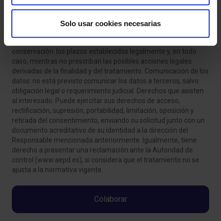
donante, a los efectos de garantizar el cumplimiento de la
normativa de Prevención de blanqueo de capitales.
Legitimación: (1) El art. 6.1.a) RGPD: El interesado dio su
Solo usar cookies necesarias
consentimiento para el tratamiento y (2) El art 6.1.c) RGPD. El
cumplimiento de una obligación legal. Criterios de
conservación: los plazos establecidos legalmente y, en todo
caso, mientras no prescriban las posibles acciones legales
derivadas de la finalidad y del tratamiento. Comunicación de los
datos: no está previsto comunicar los datos a terceros, salvo
obligación legal o requerimiento judicial. Derechos que asisten
al interesado: Puede ejercitar sus derechos de acceso,
rectificación, supresión, portabilidad, limitación, oposición y
retirada del consentimiento, enviando su solicitud junto con un
documento acreditativo de su identidad a la dirección del
Responsable mencionada anteriormente. Igualmente, tiene
derecho a presentar una reclamación ante la Autoridad de
control (www.aepd.es), si considera que el tratamiento no se
ajusta a la normativa vigente.