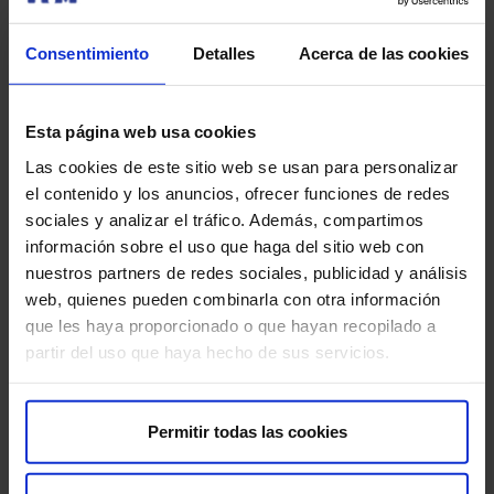
tanto en la sesión, como en casa.
Patologías más comunes: Lactantes prematuros,
Consentimiento
Detalles
Acerca de las cookies
hipotonía, retraso general en el desarrollo,
síndromes como el síndrome de Down, parálisis
cerebral infantil o hemiparesias.
Esta página web usa cookies
Las cookies de este sitio web se usan para personalizar
En
HM Nens
cuidamos de los que más te importan y
el contenido y los anuncios, ofrecer funciones de redes
estamos siempre cerca de ti para atender todas tus
sociales y analizar el tráfico. Además, compartimos
preocupaciones, resolver tus dudas y acompañaros a lo
información sobre el uso que haga del sitio web con
largo del proceso de tratamiento.
nuestros partners de redes sociales, publicidad y análisis
web, quienes pueden combinarla con otra información
NUEVA UBICACIÓN:
Consultas Externas II. C/ Roger de
que les haya proporcionado o que hayan recopilado a
Flor, 151. 3ª planta.
partir del uso que haya hecho de sus servicios.
Permitir todas las cookies