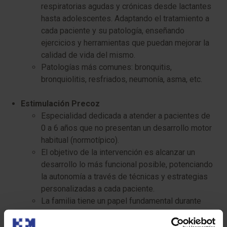
respiratorias agudas y crónicas desde lactantes
hasta adolescentes. Adaptando el tratamiento a
cada paciente y su patología, enseñando
ejercicios y herramientas que puedan mejorar la
calidad de vida del mismo.
Patologías más comunes: bronquitis,
bronquiolitis, resfriados, neumonía, asma, etc.
Estimulación Precoz
Especialidad dedicada a atender a pacientes de
0 a 6 años que no presentan un desarrollo motor
habitual (normotípico).
El objetivo de la intervención es alcanzar un
desarrollo lo más funcional posible, potenciando
la autonomía a través de técnicas y estrategias
personalizadas a cada paciente.
La familia tiene un papel fundamental durante
todo el tratamiento, ya que acordamos objetivos
conjuntamente y nos ayudan a llevarlos a cabo