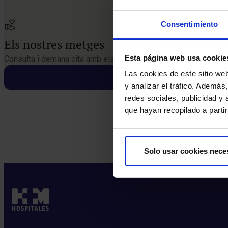
Consentimiento
Els nostres metges
Esta página web usa cookie
Consulta i demana cita amb els professionals d’aquesta especi
Las cookies de este sitio we
y analizar el tráfico. Ademá
redes sociales, publicidad y
que hayan recopilado a parti
Solo usar cookies nece
Demana cita