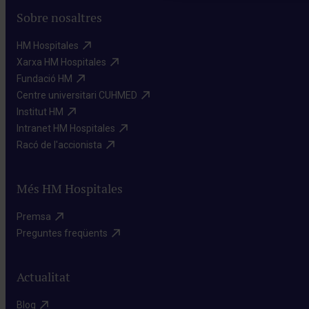
Sobre nosaltres
HM Hospitales​
Xarxa HM Hospitales​
Fundació HM​
Centre universitari CUHMED​
Institut HM​
Intranet HM Hospitales​
Racó de l'accionista​
Més HM Hospitales
Premsa​
Preguntes freqüents​
Actualitat
Blog​