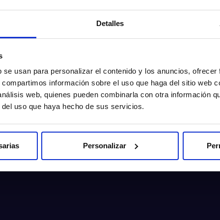
Detalles
s
alitat
b se usan para personalizar el contenido y los anuncios, ofrecer
Demanar cita
s, compartimos información sobre el uso que haga del sitio web 
 análisis web, quienes pueden combinarla con otra información q
r del uso que haya hecho de sus servicios.
sarias
Personalizar
Per