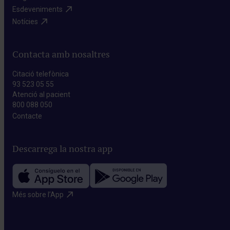
Esdeveniments​
Notícies​
Contacta amb nosaltres
Citació telefònica
93 523 05 55
Atenció al pacient
800 088 050
Contacte​
Descarrega la nostra app
Més sobre l’App​