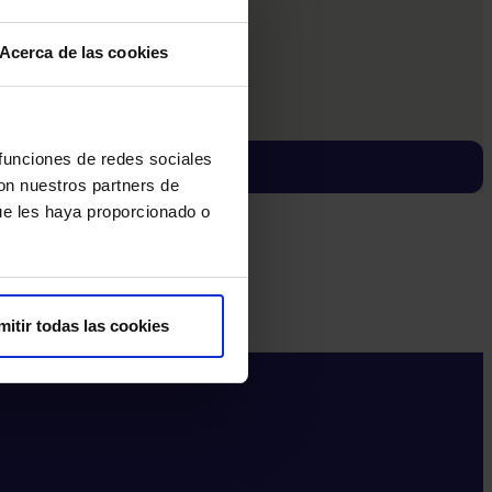
Acerca de las cookies
 funciones de redes sociales
con nuestros partners de
ue les haya proporcionado o
mitir todas las cookies