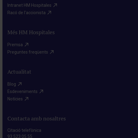
Intranet HM Hospitales​
Racó de l'accionista​
Més HM Hospitales
Premsa​
Preguntes freqüents​
Actualitat
Blog​
Esdeveniments​
Notícies​
Contacta amb nosaltres
Citació telefònica
93 523 05 55