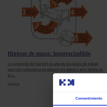
Higiene de mans: Imprescindible
La seguretat del pacient és una de les línies de treball
que més rellevància ha adquirit els darrers anys dintre de
la s…
Pediatría
Consentimiento