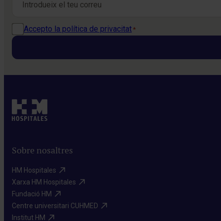
Política de privacitat
Accepto la política de privacitat
*
*
Sobre nosaltres
HM Hospitales​
Xarxa HM Hospitales​
Fundació HM​
Centre universitari CUHMED​
Institut HM​