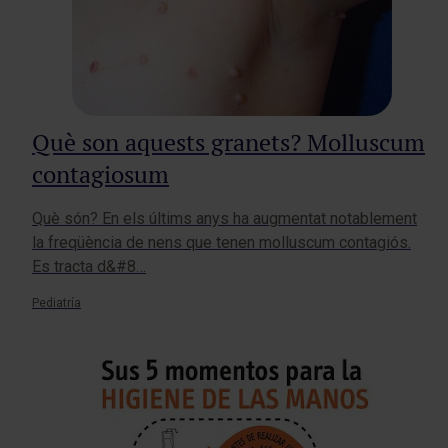
Què son aquests granets? Molluscum
contagiosum
Què són? En els últims anys ha augmentat notablement
la freqüència de nens que tenen molluscum contagiós.
Es tracta d&#8…
Pediatría