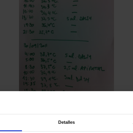
Febre i mites. Quan consultem al
pediatra?
Detalles
La febre és un dels principals motius de consulta per als