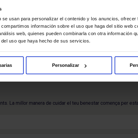
pediatres, tant en atenció primària com en atenció urgent.
s
Els…
b se usan para personalizar el contenido y los anuncios, ofrecer
Pediatría
s, compartimos información sobre el uso que haga del sitio web 
 análisis web, quienes pueden combinarla con otra información q
Pàgina
Pàgina
r del uso que haya hecho de sus servicios.
…
1
3
4
5
anterior
següent
sarias
Personalizar
Per
nts. La millor manera de cuidar el teu benestar comença per esta