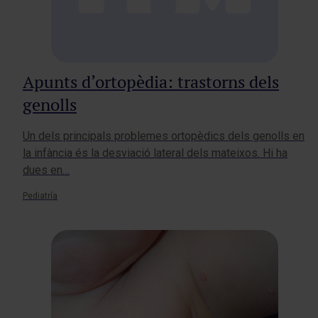
Apunts d’ortopèdia: trastorns dels
genolls
Un dels principals problemes ortopèdics dels genolls en
la infància és la desviació lateral dels mateixos. Hi ha
dues en…
Pediatría