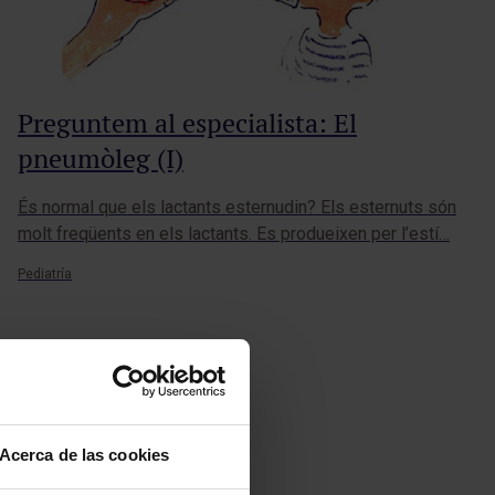
Preguntem al especialista: El
pneumòleg (I)
És normal que els lactants esternudin? Els esternuts són
molt freqüents en els lactants. Es produeixen per l’estí…
Pediatría
Acerca de las cookies