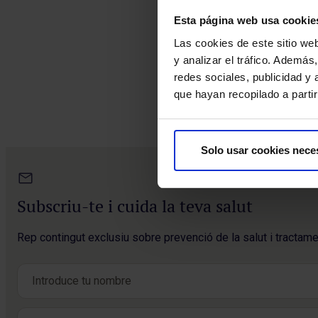
Esta página web usa cookie
Las cookies de este sitio we
y analizar el tráfico. Ademá
redes sociales, publicidad y
que hayan recopilado a parti
Solo usar cookies nece
Subscriu-te i cuida la teva salut
Rep contingut exclusiu sobre prevenció de la salut i tractame
Nom
*
Nom
Correu electrònic
*