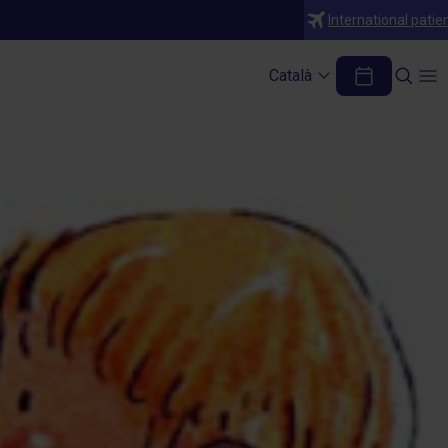
International patie
umòleg (I)
Català