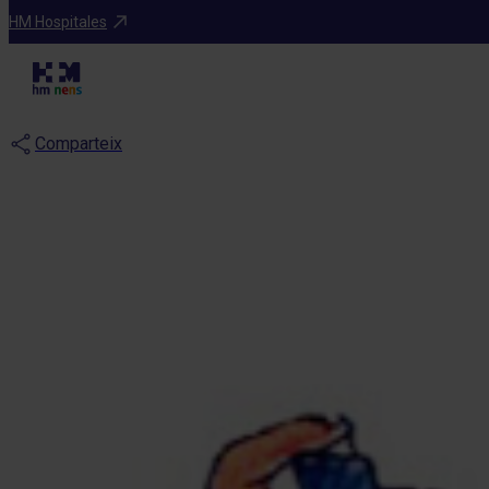
Blog
HM Hospitales
Preguntem al es
Comparteix