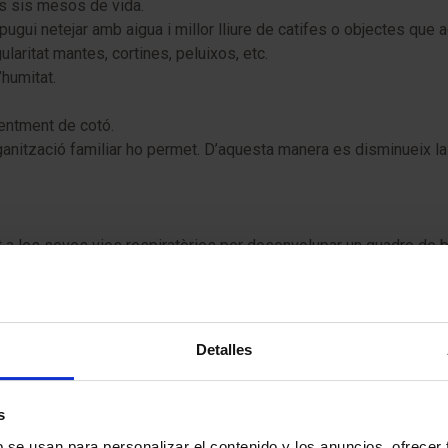
rs sis mesos de vida.
pugui netejar amb aigua i millor lliure de catifes o objectes que 
laritat mantes, cortines, peluixos, etc.
’humitat.
entment de cotó.
 l’organització familiar ho permet. D’aquesta manera es disminueix
 a les seves vies respiratòries per desenvolupar un quadre de br
.lectiu retrasar l’inici de l’escolarització per evitar les infecc
r en la pubertat?
Detalles
mportants per poder predir l’evolució. Els estudis realitzats s
 després dels sis anys.
s
b se usan para personalizar el contenido y los anuncios, ofrecer