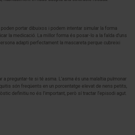
e poden portar dibuixos i podem intentar simular la forma
r la medicació. La millor forma és posar-lo a la falda d’uns
a persona adapti perfectament la mascareta perque cubreixi
ibar a preguntar-te si té asma. L’asma és una malaltia pulmonar
nquitis són freqüents en un porcentatge elevat de nens petits,
ic definitiu no és l’important, però sí tractar l’episodi agut.