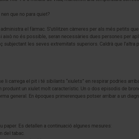
n nen que no para quiet?
i administra el fàrmac. S’utilitzen càmeres per als més petits qu
 això no és possible, seran necessàries dues persones per aplica
aç subjectant les seves extremitats superiors. Caldrà que l’altr
li carrega el pit i té sibilants “xiulets” en respirar podries arr
in produint un xiulet molt característic. Un o dos episodis de bro
orma general. En èpoques primerenques potser arribar a un diagnòst
u paper. Es detallen a continuació algunes mesures:
m del tabac.