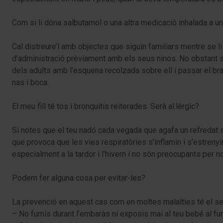
Com si li dóna salbutamol o una altra medicació inhalada a u
Cal distreure’l amb objectes que siguin familiars mentre se l
d’administració prèviament amb els seus ninos. No obstant si
dels adults amb l’esquena recolzada sobre ell i passar el br
nas i boca.
El meu fill té tos i bronquitis reiterades. Serà al.lèrgic?
Si notes que el teu nadó cada vegada que agafa un refredat se 
que provoca que les vies respiratòries s’inflamin i s’estreny
especialment a la tardor i l’hivern i no són preocupants per n
Podem fer alguna cosa per evitar-les?
La prevenció en aquest cas com en moltes malalties té el se
– No fumis durant l’embaràs ni exposis mai al teu bebé al fu