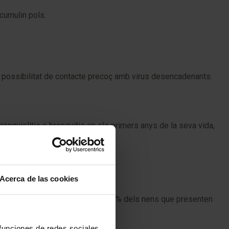
acumulin pols.
 la possibilitat de contacte precoç amb virus desencadenants.
onquiolitis o bronquitis en els primers anys de la seva vida,
ions respiratòries.
Acerca de las cookies
obre aquest tema indiquen que un 40% dels nens que presenten
 funciones de redes sociales