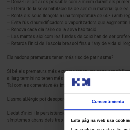
– Dóna-li el pit si és possible com a mínim durant els prime
– El terra de la seva habitació ha de ser d’un material que es 
– Renta els seus llençols a una temperatura de 60º i amb regu
– Evita l’ús d’humidificadors o vaporitzadors que augmentin l
– Renova cada dia l’aire de la seva habitació.
– Les mantes així com les fundes de coixí han de ser prefer
– Retarda l’inici de l’escola bressol fins a l’any de vida si
Els nadons prematurs tenen més risc de patir asma?
Si bé els prematurs més extrems tenen una certa sensibilitat
a llarg termini no tenen més risc de patir asma.
Tal com es comentava és interessant especialment en aquest col
L’asma al.lèrgic pot desaparèixer en la infància i desaparèixe
Consentimiento
L’edat d’inici i la persistència dels símptomes d’asma són i
símptomes abans dels tres anys de vida no tenen problemes
Esta página web usa cookie
Las cookies de este sitio we