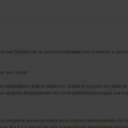
ixen per l’estímul de la seva mucosa nasal com a reacció a certe
er nas i boca?
ón compatibles amb la respiració. Durant el seu pas pel canal del 
e després del pinçament del cordó umbilical provoquen una inspira
ció sanguínia que es produeix en el moment del naixement. És fr
xa. Als 4 ó 5 minuts de vida, mantenint una temperatura correct