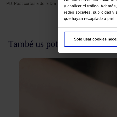
PD: Post cortesia de la Dra. Ruggeri, pneumòloga i pediatra 
y analizar el tráfico. Ademá
redes sociales, publicidad y
que hayan recopilado a parti
Solo usar cookies nece
També us pot agradar