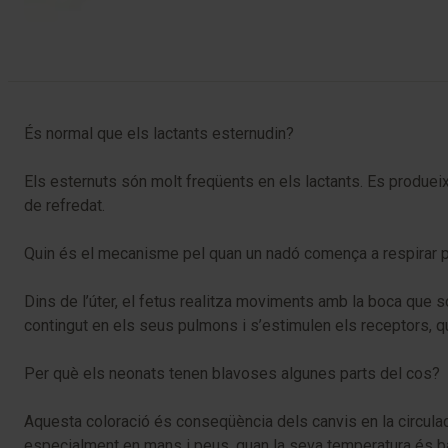
És normal que els lactants esternudin?
Els esternuts són molt freqüents en els lactants. Es produe
de refredat.
Quin és el mecanisme pel quan un nadó comença a respirar p
Dins de l’úter, el fetus realitza moviments amb la boca que s
contingut en els seus pulmons i s’estimulen els receptors, qu
Per què els neonats tenen blavoses algunes parts del cos?
Aquesta coloració és conseqüència dels canvis en la circula
especialment en mans i peus, quan la seva temperatura és bai