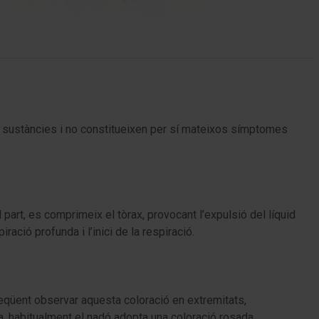
s sustàncies i no constitueixen per sí mateixos símptomes
part, es comprimeix el tòrax, provocant l’expulsió del líquid
ció profunda i l’inici de la respiració.
eqüent observar aquesta coloració en extremitats,
a, habitualment el nadó adopta una coloració rosada.