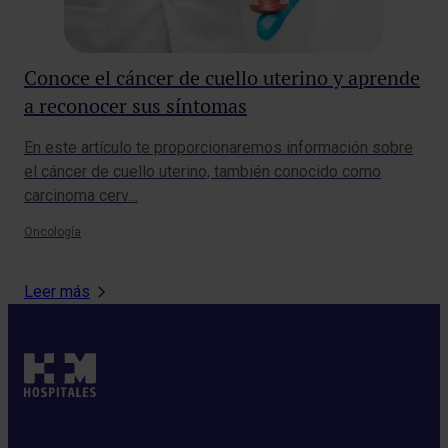
Conoce el cáncer de cuello uterino y aprende
¿C
a reconocer sus síntomas
Aun
fra
En este artículo te proporcionaremos información sobre
sal
el cáncer de cuello uterino, también conocido como
carcinoma cerv…
Tra
Oncología
Leer más