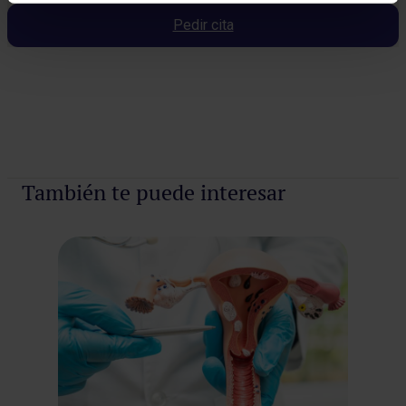
Pedir cita
Pedir cita
También te puede interesar