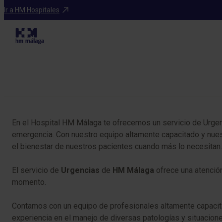
Especialidades
Ir a HM Hospitales
Tabla de contenidos
En el Hospital HM Málaga te ofrecemos un servicio de Urgen
emergencia. Con nuestro equipo altamente capacitado y nues
el bienestar de nuestros pacientes cuando más lo necesitan.
El servicio de
Urgencias
de
HM
Málaga
ofrece una atención
momento.
Contamos con un equipo de profesionales altamente capacita
experiencia en el manejo de diversas patologías y situacio