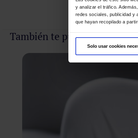
y analizar el tráfico. Ademá
redes sociales, publicidad y
que hayan recopilado a parti
Pedir cita
También te puede interesar
Solo usar cookies nece