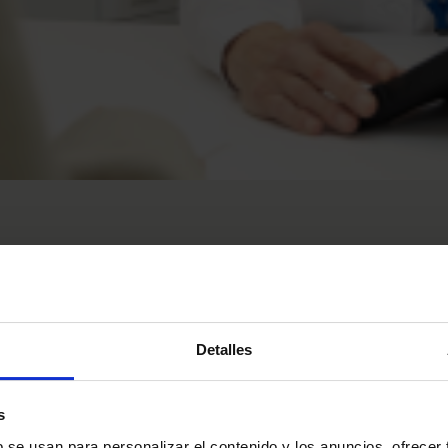
d
Detalles
Pedir cita
s
b se usan para personalizar el contenido y los anuncios, ofrecer