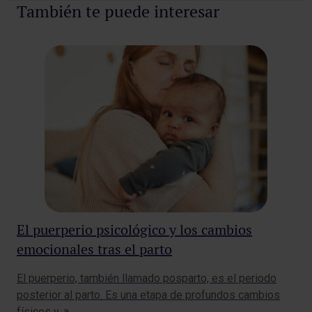
Pedir cita
También te puede interesar
El puerperio psicológico y los cambios
¿S
emocionales tras el parto
re
ma
El puerperio, también llamado posparto, es el periodo
La 
posterior al parto. Es una etapa de profundos cambios
cró
físicos y, a…
inf