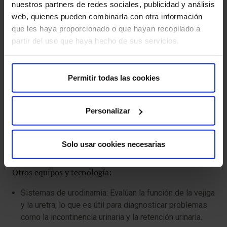
nuestros partners de redes sociales, publicidad y análisis
web, quienes pueden combinarla con otra información
Litotrióstos (dispositivos para romper cálculos):
que les haya proporcionado o que hayan recopilado a
Utilizan ondas de choque, láser o ultrasonido para
partir del uso que haya hecho de sus servicios.
fragmentar cálculos renales y uretrales.
Instrumental para resección transuretral (TUR): Permite
Permitir todas las cookies
extirpar tejidos y tumores de la vejiga y la próstata
mediante una incisión en la uretra.
Personalizar
Sistemas de imágenes intraoperatorias: Permiten
visualizar el campo quirúrgico en tiempo real para
mayor precisión y seguridad.
Solo usar cookies necesarias
Otros equipos y tecnología:
Sistemas de urodinamia: Evalúan la función de la vejiga
y la uretra, lo que es útil para diagnosticar problemas
como la incontinencia urinaria y la retención urinaria.