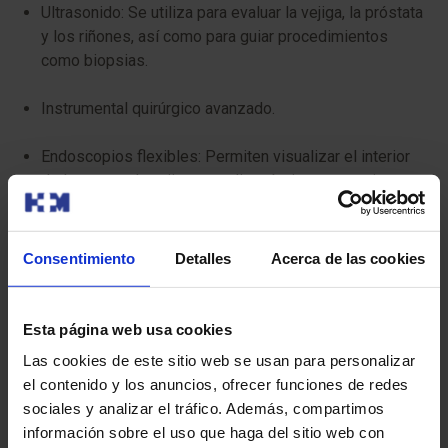
Ultrasonido: Se utiliza para evaluar la vejiga, la próstata
y los riñones, así como para guiar procedimientos
como biopsias.
Instrumental quirúrgico avanzado.
Endoscopios flexibles: Permiten visualizar el interior
de la uretra y la vejiga para diagnóstico y tratamiento
de cálculos y otros problemas.
Sistemas robóticos: Ofrecen mayor precisión y control
Consentimiento
Detalles
Acerca de las cookies
durante la cirugía, especialmente en procedimientos
como la prostatectomía radical.
Esta página web usa cookies
HoLEP (Enucleación de Próstata con Láser de
Las cookies de este sitio web se usan para personalizar
Holmio). Es una técnica quirúrgica mínimamente
el contenido y los anuncios, ofrecer funciones de redes
invasiva para tratar la hiperplasia benigna de próstata
sociales y analizar el tráfico. Además, compartimos
(HBP). La HoLEP se utiliza para eliminar el tejido
información sobre el uso que haga del sitio web con
prostático que causa obstrucción urinaria.