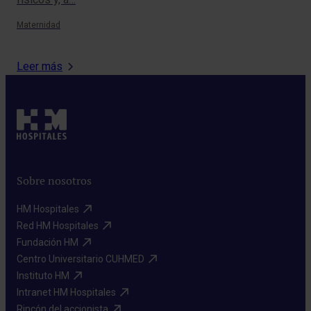
Maternidad
Tra
Leer más
Sobre nosotros
HM Hospitales​
Red HM Hospitales​
Fundación HM​
Centro Universitario CUHMED​
Instituto HM​
Intranet HM Hospitales​
Rincón del accionista​