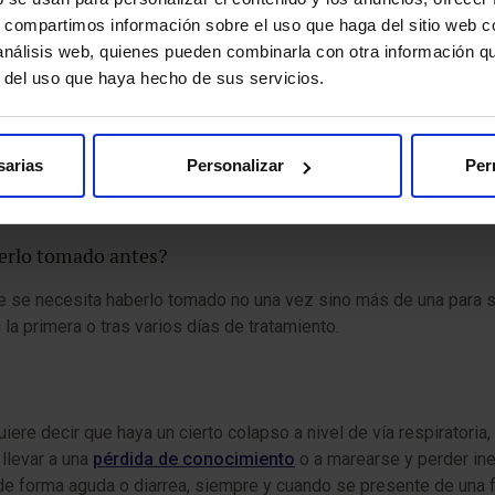
a algo beneficioso para la embarazada. Lo que no se hace es inici
s, compartimos información sobre el uso que haga del sitio web 
 análisis web, quienes pueden combinarla con otra información q
r del uso que haya hecho de sus servicios.
?
 que estén indicadas, se pueden prescribir las
vacunas
para ale
sarias
Personalizar
Per
pia
oral, que también puede iniciarse en la primera infancia. Por 
berlo tomado antes?
 se necesita haberlo tomado no una vez sino más de una para sen
la primera o tras varios días de tratamiento.
re decir que haya un cierto colapso a nivel de vía respiratoria, 
llevar a una
pérdida de conocimiento
o a marearse y perder ine
a de forma aguda o diarrea, siempre y cuando se presente de una 