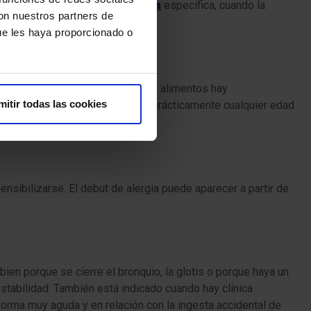
ar una vacuna, una
inmunoterapia
específica, cuando la
con nuestros partners de
ue les haya proporcionado o
rgia respiratoria. Para la alergia a alimentos hay
mitir todas las cookies
lo tanto, se puede afirmar que la prácticamente cualquier edad
sibilizarse. El debut de alergia puede aparecer a partir de
bien porque se cierre el bronquio, la glotis o porque haya un
stabilidad. También está indicado cuando hay clínica
forma muy aguda y en relación con la ingesta accidental de