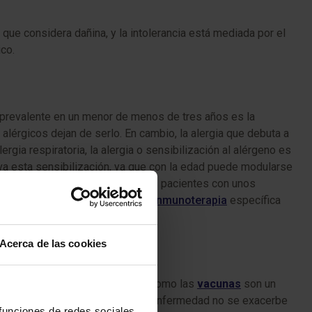
 que considera dañina, y la intolerancia está mediada por el
co.
s prevalente en un menor de menos de tres años es la
lérgicos dejan de serlo. En cambio, la alergia que debuta a
ergia respiratoria, la alergia o sensibilización al alérgeno es
eva esta sensibilización, ya que con la edad puede modularse
y estudios que indican que algunos pacientes con unos
ónica, aunque el tratamiento con
inmunoterapia
específica
Acerca de las cookies
ay que suspenderlas. De hecho, como las
vacunas
son un
as dos cosas, esto hace que la enfermedad no se exacerbe
 funciones de redes sociales