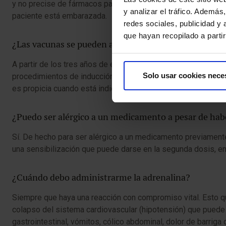
y no precise de fármacos para controlarla, por lo tanto, serí
y analizar el tráfico. Ademá
paciente está embarazada.
redes sociales, publicidad y
que hayan recopilado a parti
¿Las vacunas se pueden administrar a cualquier edad
A partir de los tres años de edad aproximadamente, siempre
Solo usar cookies nece
procedimientos de inducción de tolerancia oral,
inmunotera
es propicia cuando está indicada la vacuna.
¿Puedo ser alérgico a un medicamento a pesar de ha
Sí. De hecho para ser alérgico a un medicamento previamente
una sensibilización que puede darse en la segunda dosis, en 
¿Cuándo debo administrarme la adrenalina?
Siempre que haya una reacción con compromiso vital. Esto quie
colapso del sistema cardiovascular (hipotensión) que puede 
gastrointestinal, vómitos, cólico abdominal, dolor de barrig