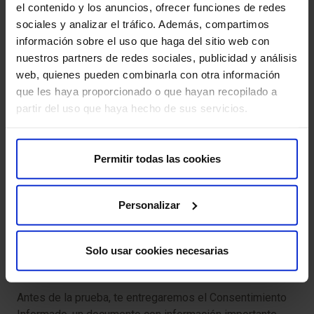
leves:
el contenido y los anuncios, ofrecer funciones de redes
sociales y analizar el tráfico. Además, compartimos
Claustrofobia:
en caso de realizarse una resonancia
información sobre el uso que haga del sitio web con
magnética, algunas personas pueden sentir ansiedad
nuestros partners de redes sociales, publicidad y análisis
por estar dentro del escáner.
web, quienes pueden combinarla con otra información
que les haya proporcionado o que hayan recopilado a
Molestias musculares:
si se realiza una
partir del uso que haya hecho de sus servicios.
electromiografía, podrías experimentar molestias
temporales en el sitio de inserción de los electrodos.
Permitir todas las cookies
Fatiga:
algunas pruebas pueden ser exigentes, lo que
podría generar fatiga debido a su duración.
Personalizar
Para que tu prueba se desarrolle sin contratiempos, te
pedimos que llegues con antelación a la hora indicada.
Así podremos realizar la preparación administrativa y
Solo usar cookies necesarias
clínica necesaria.
Antes de la prueba, te entregaremos el Consentimiento