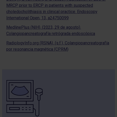
MRCP prior to ERCP in patients with suspected
choledocholithiasis in clinical practice. Endoscopy
International Open, 13, a24750099
MedlinePlus (NIH). (2023, 29 de agosto).
Colangiopancreatografía retrógrada endoscópica
RadiologyInfo.org (RSNA). (s.f.). Colangiopancreatografía
por resonancia magnética (CPRM)