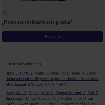
¿Necesitas realizarte esta prueba?
Pedir cita
Fuentes relacionadas
Blum, J., Hunn, S., Smith, J., Chan, F. Y., & Turner, R. (2024).
Using artificial intelligence to predict choledocholithiasis.
ANZ Journal of Surgery, 94(4), 460-465
Jong, M. J. P., Engels, M. M. L., Sperna Weiland, C., Krol, R.,
Bisseling, T. M., van Geenen, E.-J. M., Siersema, P., van
Delft, F., & van Hooft, J. E. (2025). Application of EUS or