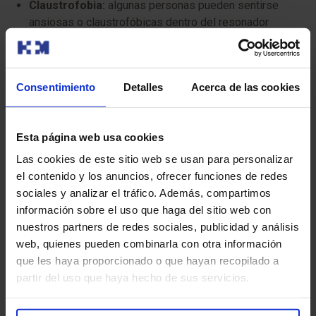
Claustrofobia:
algunas personas pueden sentirse
ansiosas o claustrofóbicas dentro del resonador
magnético.
Reacciones alérgicas:
aunque es raro, puede haber
Consentimiento
Detalles
Acerca de las cookies
reacciones alérgicas a los medicamentos que se
utilizan para reducir los movimientos intestinales.
Para que tu prueba se desarrolle sin contratiempos, te
Esta página web usa cookies
pedimos que llegues con antelación a la hora indicada.
Las cookies de este sitio web se usan para personalizar
Así podremos realizar la preparación administrativa y
el contenido y los anuncios, ofrecer funciones de redes
clínica necesaria.
sociales y analizar el tráfico. Además, compartimos
información sobre el uso que haga del sitio web con
Antes de la prueba, te entregaremos el Consentimiento
nuestros partners de redes sociales, publicidad y análisis
Informado, un documento con información importante
web, quienes pueden combinarla con otra información
que deberás leer y firmar.
que les haya proporcionado o que hayan recopilado a
partir del uso que haya hecho de sus servicios.
Si tu cita es para una Resonancia Magnética (RM), es
crucial que nos informes sobre la presencia de