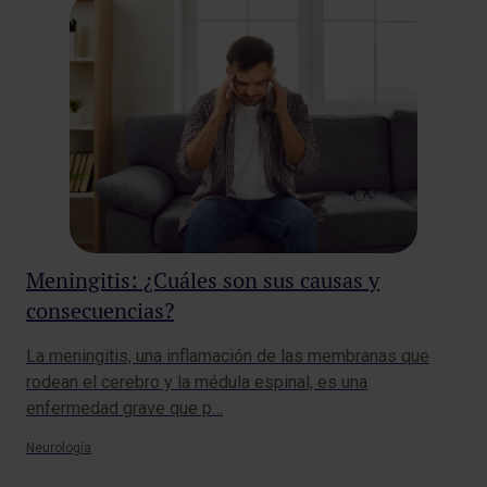
Meningitis: ¿Cuáles son sus causas y
Al
consecuencias?
La 
fol
La meningitis, una inflamación de las membranas que
cic
rodean el cerebro y la médula espinal, es una
enfermedad grave que p…
Der
Neurología