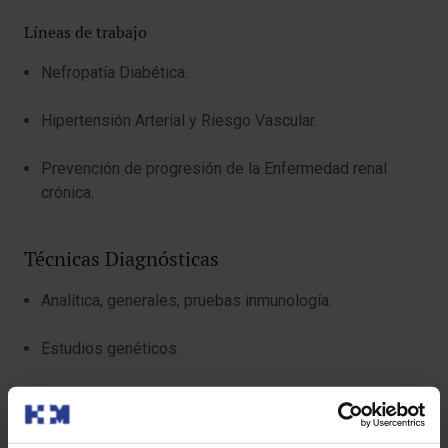
Líneas de trabajo
Nefropatía Diabética.
Hipertensión Arterial y Riesgo Vascular.
Prevención de progresión de la Enfermedad renal
crónica.
Técnicas Diagnósticas
Analítica, generales, pruebas inmunología.
Estudios genéticos.
Radiología, Ecografía, Estudios isotópicos.
Biopsia Renal: Microscopía Óptica e