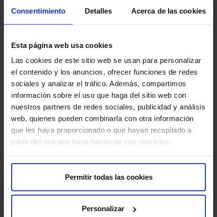
Inmunofluorescencia.
Consentimiento
Detalles
Acerca de las cookies
Tratamientos específicos
Esta página web usa cookies
Las cookies de este sitio web se usan para personalizar
Hemodiálisis convencional en los Hospitales HM
el contenido y los anuncios, ofrecer funciones de redes
Montepríncipe y HM Norte Sanchinarro
sociales y analizar el tráfico. Además, compartimos
información sobre el uso que haga del sitio web con
Ámbito de Actuación del Servicio
nuestros partners de redes sociales, publicidad y análisis
web, quienes pueden combinarla con otra información
El Servicio de Nefrología presta atención a los
que les haya proporcionado o que hayan recopilado a
pacientes ingresados en todos los Hospitales HM de
partir del uso que haya hecho de sus servicios.
Madrid previa solicitud de Interconsulta por los
Servicios Médicos y Quirúrgicos para sus pacientes
Adultos ingresados.
Permitir todas las cookies
El Servicio de Nefrología presta atención Médica a
pacientes ambulatorios en Consulta Externa en los
Personalizar