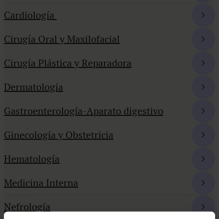
Cardiología
Cirugía Oral y Maxilofacial
Cirugía Plástica y Reparadora
Dermatología
Gastroenterología-Aparato digestivo
Ginecología y Obstetricia
Hematología
Medicina Interna
Nefrología