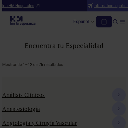
Ir a HM Hospitales
International patie
Español
Encuentra tu Especialidad
Mostrando
1
–
12
de
26
resultados
Análisis Clínicos
Anestesiología
Angiología y Cirugía Vascular