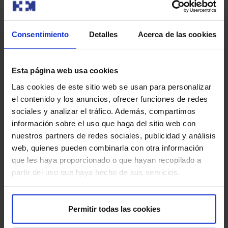
Pagina
Siguiente
1
2
3
anterior
pagina
Consentimiento
Detalles
Acerca de las cookies
Esta página web usa cookies
Las cookies de este sitio web se usan para personalizar
el contenido y los anuncios, ofrecer funciones de redes
sociales y analizar el tráfico. Además, compartimos
información sobre el uso que haga del sitio web con
nuestros partners de redes sociales, publicidad y análisis
Sobre nosotros
web, quienes pueden combinarla con otra información
que les haya proporcionado o que hayan recopilado a
HM Hospitales​
partir del uso que haya hecho de sus servicios.
Red HM Hospitales​
Fundación HM​
Centro Universitario CUHMED​
Permitir todas las cookies
Instituto HM​
Intranet HM Hospitales​