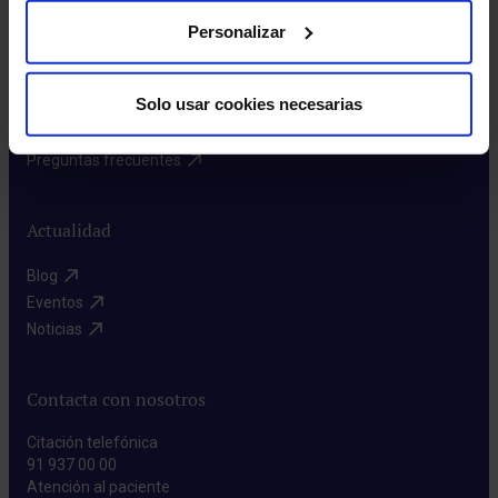
Rincón del accionista​
Personalizar
Más HM Hospitales
Solo usar cookies necesarias
Prensa​
Preguntas frecuentes​
Actualidad
Blog​
Eventos​
Noticias​
Contacta con nosotros
Citación telefónica
91 937 00 00
Atención al paciente