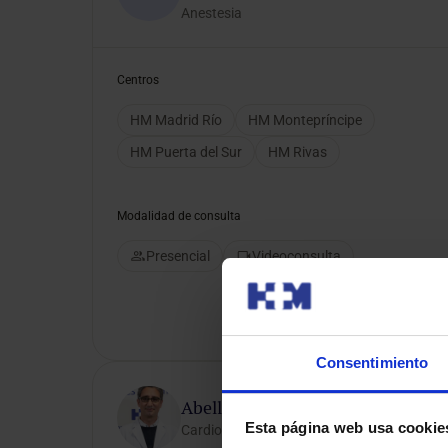
Anestesia
Centros
HM Madrid Río
HM Montepríncipe
HM Puerta del Sur
HM Rivas
Modalidad de consulta
Presencial
Videoconsulta
Consentimiento
Abelleira Pardeiro, Cesar
Esta página web usa cookie
Cardiopatías Congénitas y Cardiología Pedi