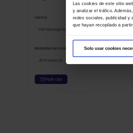
Las cookies de este sitio we
y analizar el tráfico. Ademá
redes sociales, publicidad y
Centros
que hayan recopilado a parti
HM Montepríncipe
HM Puerta del Sur
HM Sa
Solo usar cookies nece
Modalidad de consulta
Presencial
Pedir cita