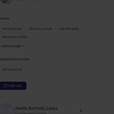
Centros
HM Arganda
HM Cruz Verde
HM Moraleja
HM Nuevo Belén
4
centros más
Modalidad de consulta
Presencial
Pedir cita
Abella Bartrolí, Laura
Otorrinolaringología