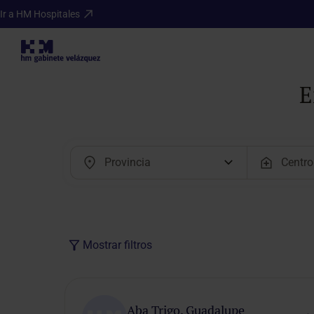
Ir a HM Hospitales
E
Mostrar filtros
Modalidad
de cita
Aba Trigo, Guadalupe