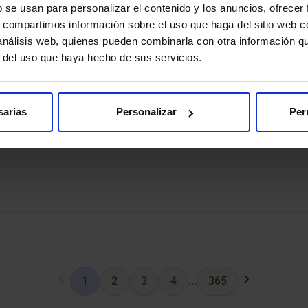
b se usan para personalizar el contenido y los anuncios, ofrecer
s, compartimos información sobre el uso que haga del sitio web 
 análisis web, quienes pueden combinarla con otra información q
r del uso que haya hecho de sus servicios.
nchinarro Consultas Externas
sarias
Personalizar
Per
1
2
3
4
...
365