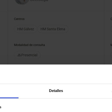
Centros
HM Gálvez
HM Santa Elena
Modalidad de consulta
Presencial
Pedir cita
Detalles
s
átrica