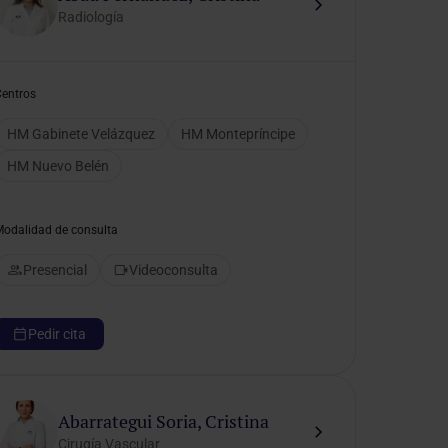
Radiología
Centros
HM Gabinete Velázquez
HM Montepríncipe
HM Nuevo Belén
Modalidad de consulta
Presencial
Videoconsulta
Pedir cita
Abarrategui Soria, Cristina
Cirugía Vascular