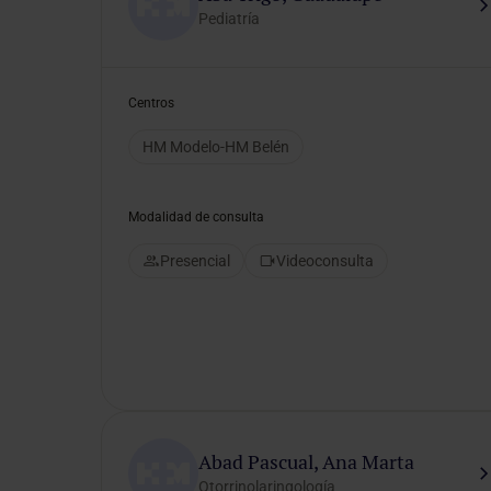
Online
Pediatría
Consulta
médica
y
Centros
análisis
clínico
HM Modelo-HM Belén
Modalidad de consulta
Idiomas
preferidos
Presencial
Videoconsulta
Selecciona un idioma
Género del
Abad Pascual, Ana Marta
profesional
Otorrinolaringología