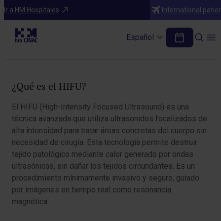
Tratamientos
Ir a HM Hospitales
International patie
Tratamiento con ultrasonido focal de
alta intensidad (HIFU)
Español
Tabla de contenidos
¿Qué es el HIFU?
El HIFU (High-Intensity Focused Ultrasound) es una
técnica avanzada que utiliza ultrasonidos focalizados de
alta intensidad para tratar áreas concretas del cuerpo sin
necesidad de cirugía. Esta tecnología permite destruir
tejido patológico mediante calor generado por ondas
ultrasónicas, sin dañar los tejidos circundantes. Es un
procedimiento mínimamente invasivo y seguro, guiado
por imágenes en tiempo real como resonancia
magnética.