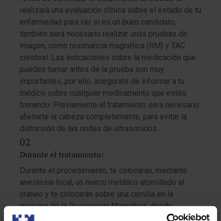
realizará una evaluación clínica sobre el estado de tu
enfermedad para ver si es un buen candidato,
también será necesario realizar unas pruebas de
imagen, como resonancia magnética (RM) y TAC
cerebral. Las indicaciones sobre la medicación que
puedes tomar antes de la prueba son muy
importantes, por ello, asegúrate de informar a tu
médico sobre cualquier medicamento que estés
tomando. Previamente al tratamiento será necesario
afeitarte la cabeza completamente, para evitar la
distorsión de las ondas de ultrasonidos.
Durante el tratamiento:
Durante el procedimiento, te colocarán, mediante
anestesia local, un marco metálico atornillado al
cráneo y te colocarán sobre una camilla en la
máquina de la Resonancia Magnética, donde
permanecerás durante todo el procedimiento.