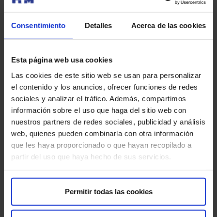
Durante el procedimiento tus médicos se
Consentimiento
Detalles
Acerca de las cookies
comunicarán contigo permanentemente y tendrás la
posibilidad de avisar de cualquier incidencia o
molestia que ocurra mientras estés en la máquina
Esta página web usa cookies
de resonancia
Las cookies de este sitio web se usan para personalizar
el contenido y los anuncios, ofrecer funciones de redes
Un anestesista controlará las constantes vitales y el
sociales y analizar el tráfico. Además, compartimos
dolor por si fuera preciso administrar medicación.
información sobre el uso que haga del sitio web con
Utilizando imágenes de RM el equipo médico
nuestros partners de redes sociales, publicidad y análisis
localizará el área a lesionar y guiará el tratamiento
web, quienes pueden combinarla con otra información
con precisión. Las ondas ultrasónicas se dirigirán al
que les haya proporcionado o que hayan recopilado a
tejido objetivo, generando calor para destruirlo de
partir del uso que haya hecho de sus servicios.
forma controlada. Es posible que durante los
segundos que duran las sonicaciones notes
sensación de calor u opresión en la cabeza, que
Permitir todas las cookies
siempre serán breves y tolerables.