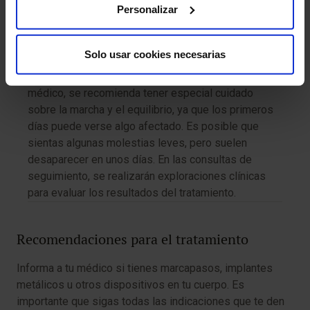
Después del tratamiento:
Personalizar
Después del procedimiento permanecerás
ingresado durante un día más para comprobar la
Solo usar cookies necesarias
evolución y podrás retomar tus actividades
habituales de manera progresiva según te indique tu
médico, se recomienda tener especial cuidado
sobre la marcha y el equilibrio, ya que los primeros
días puede verse algo afectado. Es posible que
sientas algunas molestias leves, pero suelen
desaparecer en unos días. En las consultas de
seguimiento, se realizarán exploraciones clínicas
para evaluar los resultados del tratamiento.
Recomendaciones para el tratamiento
Informa a tu médico si tienes marcapasos, implantes
metálicos u otros dispositivos en tu cuerpo. Es
importante que sigas todas las indicaciones que te den