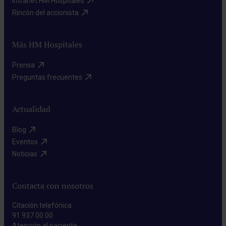
Intranet HM Hospitales​
Rincón del accionista​
Más HM Hospitales
Prensa​
Preguntas frecuentes​
Actualidad
Blog​
Eventos​
Noticias​
Contacta con nosotros
Citación telefónica
91 937 00 00
Atención al paciente