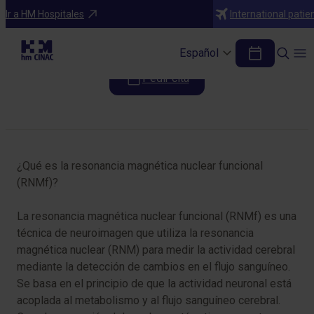
Pruebas diagnósticas
Ir a HM Hospitales
International patie
RNM funcional
Español
Pedir cita
Tabla de contenidos
¿Qué es la resonancia magnética nuclear funcional
(RNMf)?
La resonancia magnética nuclear funcional (RNMf) es una
técnica de neuroimagen que utiliza la resonancia
magnética nuclear (RNM) para medir la actividad cerebral
mediante la detección de cambios en el flujo sanguíneo.
Se basa en el principio de que la actividad neuronal está
acoplada al metabolismo y al flujo sanguíneo cerebral.