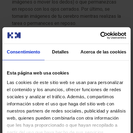
imágenes o mover los dedos) o que permanezcas
en reposo con los ojos cerrados. Por último, se
tomarán imágenes de tu cerebro mientras realizas la
tarea o permaneces en reposo.
Después de la prueba:
Podrás retomar tus actividades habituales
Consentimiento
Detalles
Acerca de las cookies
inmediatamente después del procedimiento.
Esta página web usa cookies
Recomendaciones para la prueba
Las cookies de este sitio web se usan para personalizar
Recuerda que es importante seguir estas
el contenido y los anuncios, ofrecer funciones de redes
recomendaciones para asegurar la calidad del estudio y
sociales y analizar el tráfico. Además, compartimos
tu comodidad:
información sobre el uso que haga del sitio web con
nuestros partners de redes sociales, publicidad y análisis
Informar sobre implantes metálicos:
es crucial
web, quienes pueden combinarla con otra información
informar al personal médico si tienes implantes
que les haya proporcionado o que hayan recopilado a
metálicos en el cuerpo, como marcapasos o implantes
partir del uso que haya hecho de sus servicios.