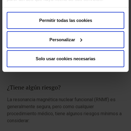
cocleares.
Permanecer quieto:
es importante que permanezcas
Permitir todas las cookies
en calma durante la adquisición de imágenes para
evitar que las imágenes se vean borrosas.
Personalizar
Sigue las instrucciones
: sigue cuidadosamente las
indicaciones proporcionadas por el técnico de RNM.
Solo usar cookies necesarias
molestia o efecto secundario que experimentes
después del procedimiento.
¿Tiene algún riesgo?
La resonancia magnética nuclear funcional (RNMf) es
generalmente segura, pero como cualquier
procedimiento médico, tiene algunos riesgos mínimos a
considerar: