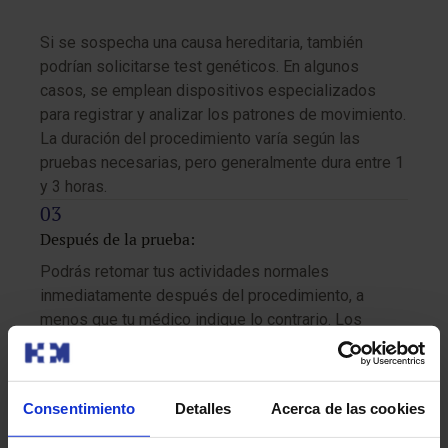
Si se sospecha una causa hereditaria, también
podrían solicitarse test genéticos. En algunos
casos, se emplean dispositivos especializados
para registrar y analizar los patrones de movimiento.
La duración del procedimiento varía según las
pruebas necesarias, pero generalmente dura entre 1
y 3 horas.
Después de la prueba:
Podrás retomar tus actividades normales
inmediatamente después del procedimiento, a
menos que tu médico indique lo contrario. Los
resultados serán analizados por un equipo
multidisciplinario y enviados a tu médico, quien te
explicará los hallazgos y los pasos a seguir.
Consentimiento
Detalles
Acerca de las cookies