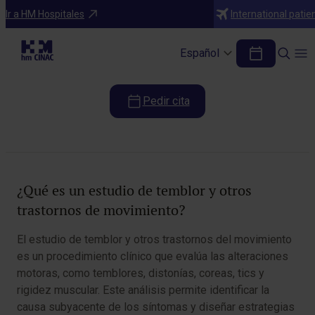
Pruebas diagnósticas
Ir a HM Hospitales
International patie
Estudio de temblor y otros trastornos de
movimiento
Español
Pedir cita
Tabla de contenidos
¿Qué es un estudio de temblor y otros
trastornos de movimiento?
El estudio de temblor y otros trastornos del movimiento
es un procedimiento clínico que evalúa las alteraciones
motoras, como temblores, distonías, coreas, tics y
rigidez muscular. Este análisis permite identificar la
causa subyacente de los síntomas y diseñar estrategias