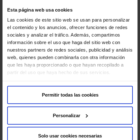
Recomendaciones para la prueba
Esta página web usa cookies
Descanso previo:
es recomendable que llegues bien
Las cookies de este sitio web se usan para personalizar
descansado para asegurar el mejor rendimiento durante
el contenido y los anuncios, ofrecer funciones de redes
las pruebas.
sociales y analizar el tráfico. Además, compartimos
información sobre el uso que haga del sitio web con
Informar sobre medicamentos:
avisa a tu médico si
nuestros partners de redes sociales, publicidad y análisis
estás tomando algún medicamento que pueda afectar
web, quienes pueden combinarla con otra información
tus movimientos o tu estado neurológico.
que les haya proporcionado o que hayan recopilado a
partir del uso que haya hecho de sus servicios.
Acompañante:
en algunos casos, puede ser útil que
acudas con un familiar que pueda proporcionar
información adicional sobre tu comportamiento.
Permitir todas las cookies
¿Tiene algún riesgo?
Personalizar
El estudio de temblor y otros trastornos del movimiento
es un procedimiento seguro y no invasivo. Sin embargo,
Solo usar cookies necesarias