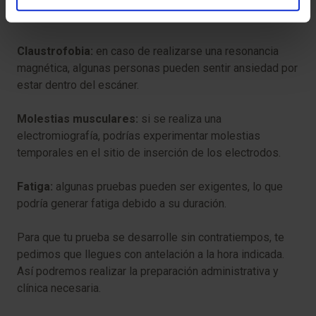
algunas pruebas específicas pueden generar molestias
leves:
Claustrofobia:
en caso de realizarse una resonancia
magnética, algunas personas pueden sentir ansiedad por
estar dentro del escáner.
Molestias musculares:
si se realiza una
electromiografía, podrías experimentar molestias
temporales en el sitio de inserción de los electrodos.
Fatiga:
algunas pruebas pueden ser exigentes, lo que
podría generar fatiga debido a su duración.
Para que tu prueba se desarrolle sin contratiempos, te
pedimos que llegues con antelación a la hora indicada.
Así podremos realizar la preparación administrativa y
clínica necesaria.