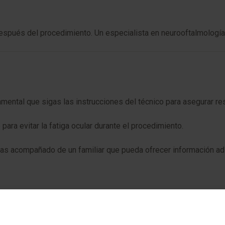
pués del procedimiento. Un especialista en neurooftalmología an
amental que sigas las instrucciones del técnico para asegurar re
ra evitar la fatiga ocular durante el procedimiento.
gas acompañado de un familiar que pueda ofrecer información ad
 no invasivo. Sin embargo, algunas pruebas específicas pueden 