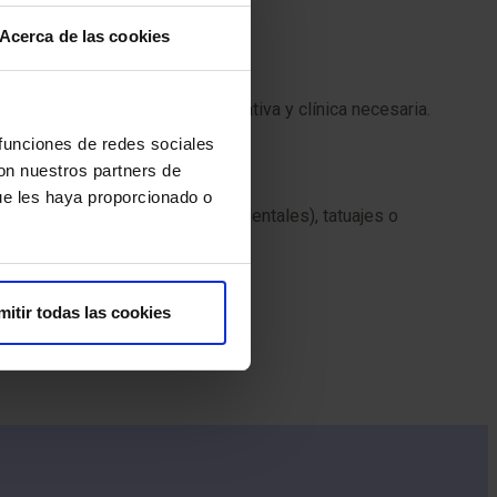
Acerca de las cookies
alizar la preparación administrativa y clínica necesaria.
 funciones de redes sociales
 y firmar.
con nuestros partners de
ue les haya proporcionado o
licos, prótesis (incluidas las dentales), tatuajes o
e incidencia.
mitir todas las cookies