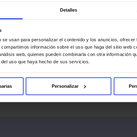
como cámaras infrarrojas o gafas especializadas.
Detalles
s pruebas.
s que llegues con antelación a la hora indicada. Así podremos re
s
b se usan para personalizar el contenido y los anuncios, ofrecer
mado, un documento con información importante que deberás leer
s, compartimos información sobre el uso que haga del sitio web 
 análisis web, quienes pueden combinarla con otra información q
 que nos informes sobre la presencia de marcapasos, objetos metá
r del uso que haya hecho de sus servicios.
insulina.
ualquier procedimiento médico, existe una mínima posibilidad d
sarias
Personalizar
Per