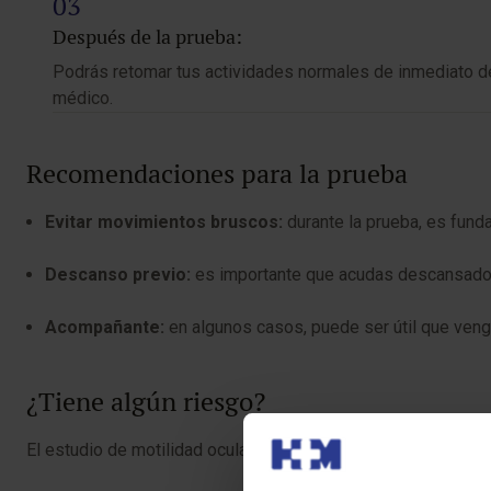
Después de la prueba:
Podrás retomar tus actividades normales de inmediato des
médico.
Recomendaciones para la prueba
Evitar movimientos bruscos:
durante la prueba, es fund
Descanso previo:
es importante que acudas descansado pa
Acompañante:
en algunos casos, puede ser útil que ven
¿Tiene algún riesgo?
El estudio de motilidad ocular es un procedimiento seguro y