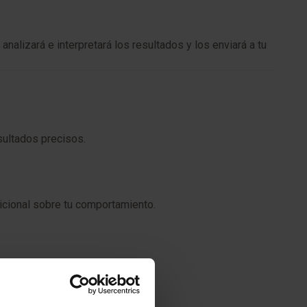
alizará e interpretará los resultados y los enviará a tu
sultados precisos.
icional sobre tu comportamiento.
generar molestias leves: