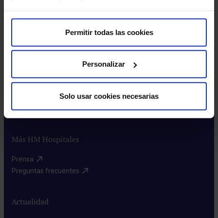
Sobre nosotros
Permitir todas las cookies
HM Hospitales​
Red HM Hospitales​
Fundación HM​
Personalizar
Centro Universitario CUHMED​
Instituto HM​
Solo usar cookies necesarias
Intranet HM Hospitales​
Rincón del accionista​
Más HM Hospitales
Prensa​
Preguntas frecuentes​
Actualidad