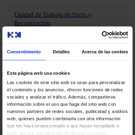
Unidad de Trabajo de Parto y
Recuperación
Consentimiento
Detalles
Acerca de las cookies
La Unidad de Trabajo de Parto y Recuperación de la
Maternidad HM Belén ofrece una alternativa segura y
respetuosa a las mujeres que eligen vivir la experiencia
Esta página web usa cookies
del parto de una forma más fisiológica, priorizando el
Las cookies de este sitio web se usan para personalizar
respeto al proceso natural sin comprometer la salud
materna ni la del bebé.
el contenido y los anuncios, ofrecer funciones de redes
Conocer más
sociales y analizar el tráfico. Además, compartimos
información sobre el uso que haga del sitio web con
nuestros partners de redes sociales, publicidad y análisis
web, quienes pueden combinarla con otra información
que les haya proporcionado o que hayan recopilado a
partir del uso que haya hecho de sus servicios.