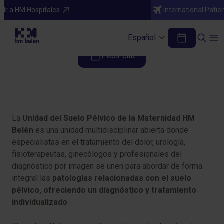
Programas médicos
Ir a HM Hospitales
International Patie
Unidad de Suelo Pélvico
Español
Pedir cita
Tabla de contenidos
La
Unidad del Suelo Pélvico de la Maternidad HM
Belén
es una unidad multidisciplinar abierta donde
especialistas en el tratamiento del dolor, urología,
fisioterapeutas, ginecólogos y profesionales del
diagnóstico por imagen se unen para abordar de forma
integral las
patologías relacionadas con el suelo
pélvico, ofreciendo un diagnóstico y tratamiento
individualizado
.