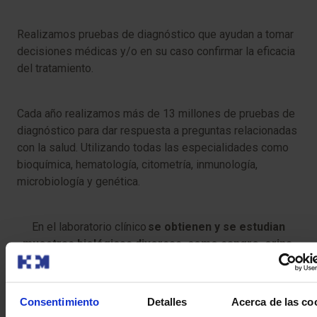
Realizamos pruebas de diagnóstico que ayudan a tomar
decisiones médicas y/o en su caso confirmar la eficacia
del tratamiento.
Cada año realizamos más de 13 millones de pruebas de
diagnóstico para dar respuesta a preguntas relacionadas
con la salud. Utilizando todas las especialidades como
bioquímica, hematología, citometría, inmunología,
microbiología y genética.
En el laboratorio clínico
se obtienen y se estudian
muestras biológicas diversas, como sangre, orina,
heces, exudados
, entre otros tipos de muestras.
Consentimiento
Detalles
Acerca de las co