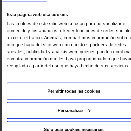
Esta página web usa cookies
Las cookies de este sitio web se usan para personalizar el
contenido y los anuncios, ofrecer funciones de redes sociale
analizar el tráfico. Además, compartimos información sobre 
¿Quieres consultar el resultado
uso que haga del sitio web con nuestros partners de redes
sociales, publicidad y análisis web, quienes pueden combina
de tus pruebas?
con otra información que les haya proporcionado o que haya
Descarga de forma rápida los resultados de tus pruebas
recopilado a partir del uso que haya hecho de sus servicios.
analíticas o radiológicas, sin necesidad de iniciar sesión.
Descargar resultados
Permitir todas las cookies
Personalizar
Solo usar cookies necesarias