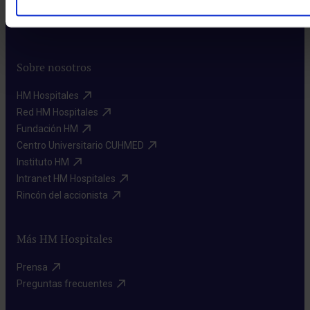
Sobre nosotros
HM Hospitales​
Red HM Hospitales​
Fundación HM​
Centro Universitario CUHMED​
Instituto HM​
Intranet HM Hospitales​
Rincón del accionista​
Más HM Hospitales
Prensa​
Preguntas frecuentes​