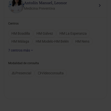
Antolín Manuel, Leonor
Medicina Preventiva
Centros
HM Boadilla
HM Gálvez
HM La Esperanza
HM Málaga
HM Modelo-HM Belén
HM Nens
7
centros más
Modalidad de consulta
Presencial
Videoconsulta