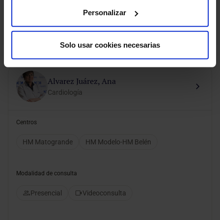
Presencial
Personalizar
Pedir cita
Solo usar cookies necesarias
Alvarez Juárez, Ana
Cardiología
Centros
HM Matogrande
HM Modelo-HM Belén
Modalidad de consulta
Presencial
Videoconsulta