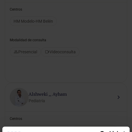
Centros
HM Modelo-HM Belén
Modalidad de consulta
Presencial
Videoconsulta
Alshweki ,, Ayham
Pediatría
Centros
HM Belén Consultas Externas
HM Modelo-HM Belén