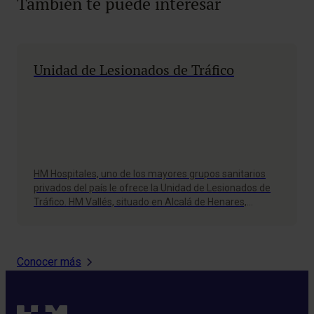
También te puede interesar
Unidad de Lesionados de Tráfico
HM Hospitales, uno de los mayores grupos sanitarios
privados del país le ofrece la Unidad de Lesionados de
Tráfico. HM Vallés, situado en Alcalá de Henares,
Madrid, te ofrece este servicio de atención a lesionados
en accidente. Nuestro equipo multidisciplinar está
formado por médicos de urgencias, traumatólogos,
rehabilitadores y fisioterapeutas,…
Conocer más