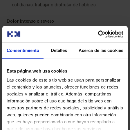
cotidianas, trabajar o disfrutar de hobbies.
Dolor intenso o severo
Si tiene dolor persiste durante un período prolongado,
es posible que requiera atención especializada.
Consentimiento
Detalles
Acerca de las cookies
Si su dolor interfiere con la vida diaria*: Si el dolor
afecta su capacidad para realizar actividades
cotidianas, trabajar o disfrutar de hobbies.
Esta página web usa cookies
Las cookies de este sitio web se usan para personalizar
Síntomas específicos
el contenido y los anuncios, ofrecer funciones de redes
sociales y analizar el tráfico. Además, compartimos
Dolor neuropático: Si experimentas dolor neuropático,
información sobre el uso que haga del sitio web con
como dolor por lesión nerviosa o neuralgia.
nuestros partners de redes sociales, publicidad y análisis
web, quienes pueden combinarla con otra información
Dolor musculoesquelético: Si experimentas dolor
que les haya proporcionado o que hayan recopilado a
musculoesquelético, como dolor de espalda, cuello o
partir del uso que haya hecho de sus servicios.