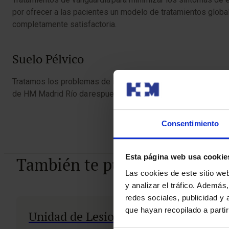
por ofrecer a las pacientes un modelo de tratamientos global
completamente satisfactoria.
Suelo Pélvico
Tratamos los problemas de incontinencia urinaria, prolapsos, 
de HM Madrid Río da respuesta y soluciones a esta patología
Consentimiento
Esta página web usa cookie
También te puede interesar
Las cookies de este sitio we
y analizar el tráfico. Ademá
redes sociales, publicidad y
que hayan recopilado a parti
Unidad de Lesionados de Tráfico