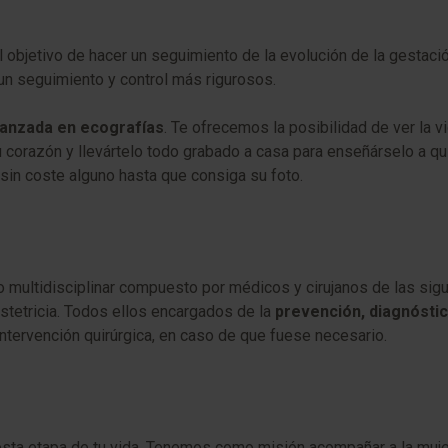
l objetivo de hacer un seguimiento de la evolución de la gestació
n seguimiento y control más rigurosos.
anzada en ecografías
. Te ofrecemos la posibilidad de ver la v
u corazón y llevártelo todo grabado a casa para enseñárselo a qu
 sin coste alguno hasta que consiga su foto.
multidisciplinar compuesto por médicos y cirujanos de las sigu
bstetricia. Todos ellos encargados de la
prevención, diagnóstic
intervención quirúrgica, en caso de que fuese necesario.
esta etapa de tu vida. Tenemos como misión acompañar a la muj