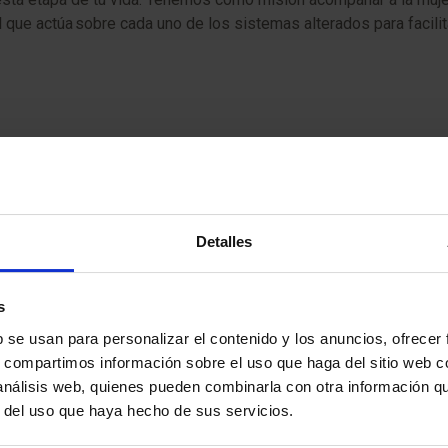
 que actúa sobre cada uno de los sistemas alterados para facili
molestias en las relaciones y todas las patologías de suelo pélv
 tan común en la mujer.
Detalles
s
b se usan para personalizar el contenido y los anuncios, ofrecer
s, compartimos información sobre el uso que haga del sitio web 
 análisis web, quienes pueden combinarla con otra información q
r del uso que haya hecho de sus servicios.