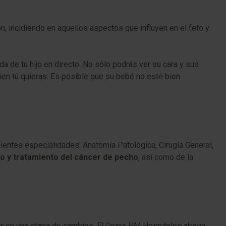
n, incidiendo en aquellos aspectos que influyen en el feto y
ida de tu hijo en directo. No sólo podrás ver su cara y sus
ien tú quieras. Es posible que su bebé no esté bien
ientes especialidades: Anatomía Patológica, Cirugía General,
o y tratamiento del cáncer de pecho
, así como de la
er en una etapa de cambios. El Grupo HM Hospitales aboga