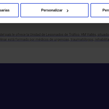
sarias
Personalizar
Per
el país le ofrece la Unidad de Lesionados de Tráfico. HM Vallés, situado
plinar está formado por médicos de urgencias, traumatólogos, rehabilita