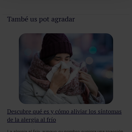
Demana cita
També us pot agradar
Descubre qué es y cómo aliviar los síntomas
¿P
de la alergia al frío
en
La alergia al frío, aunque su nombre sugiera una reacción
El 