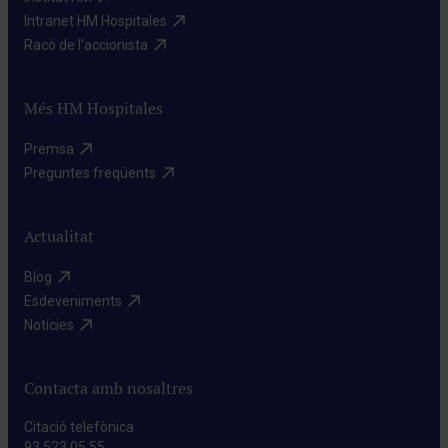
Intranet HM Hospitales​
Racó de l'accionista​
Més HM Hospitales
Premsa​
Preguntes freqüents​
Actualitat
Blog​
Esdeveniments​
Notícies​
Contacta amb nosaltres
Citació telefònica
93 523 05 55