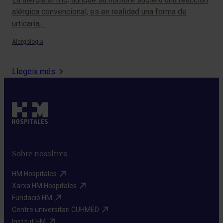
alérgica convencional, es en realidad una forma de
exp
urticaria,…
tu 
Alergología
Med
Llegeix més
Sobre nosaltres
HM Hospitales​
Xarxa HM Hospitales​
Fundació HM​
Centre universitari CUHMED​
Institut HM​