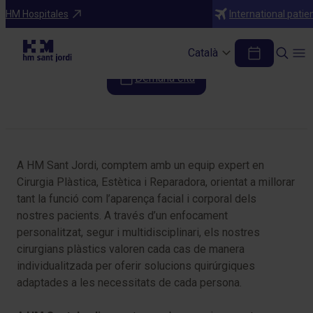
Especialitats
HM Hospitales
International patie
Cirurgia Plàstica
Català
Demana cita
Taula de continguts
A HM Sant Jordi, comptem amb un equip expert en
Cirurgia Plàstica, Estètica i Reparadora, orientat a millorar
tant la funció com l’aparença facial i corporal dels
nostres pacients. A través d’un enfocament
personalitzat, segur i multidisciplinari, els nostres
cirurgians plàstics valoren cada cas de manera
individualitzada per oferir solucions quirúrgiques
adaptades a les necessitats de cada persona.