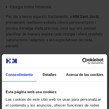
Cirurgia íntima femenina.
Per dur a terme aquests tractaments, a
HM Sant Jordi
,
prèviament, realitzem estudis clínics personalitzats i
proves d’imatge d’alta precisió, cosa que ens permet
planificar de manera segura cada cirurgia i oferir resultats
satisfactoris i adaptats a les expectatives de cada
pacient.
La nostra prioritat és el teu benestar, funcionalitat i
autoestima.
Consentimiento
Detalles
Acerca de las cookies
Esta página web usa cookies
Las cookies de este sitio web se usan para personalizar
el contenido y los anuncios, ofrecer funciones de redes