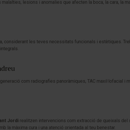
s malalties, lesions i anomalies que afecten la boca, la cara, la 
da, considerant les teves necessitats funcionals i estètiques. T
integrals.
ndreu
ma generació com radiografies panoràmiques, TAC maxil·lofacial i 
nt Jordi
realitzen intervencions com extracció de queixals del s
amb la màxima cura i una atenció orientada al teu benestar.