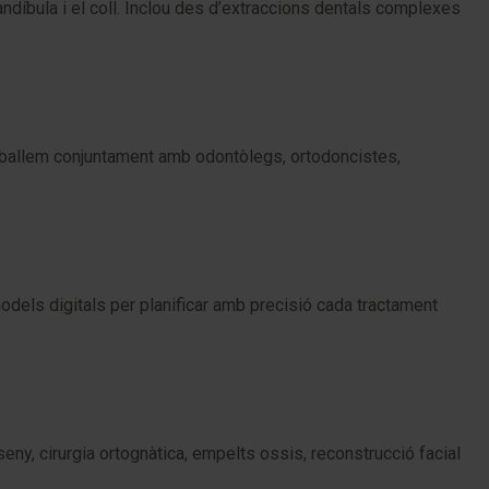
mandíbula i el coll. Inclou des d’extraccions dentals complexes
reballem conjuntament amb odontòlegs, ortodoncistes,
models digitals per planificar amb precisió cada tractament
eny, cirurgia ortognàtica, empelts ossis, reconstrucció facial