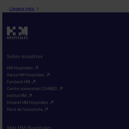
Llegeix més
Sobre nosaltres
HM Hospitales​
Xarxa HM Hospitales​
Fundació HM​
Centre universitari CUHMED​
Institut HM​
Intranet HM Hospitales​
Racó de l'accionista​
Més HM Hospitales