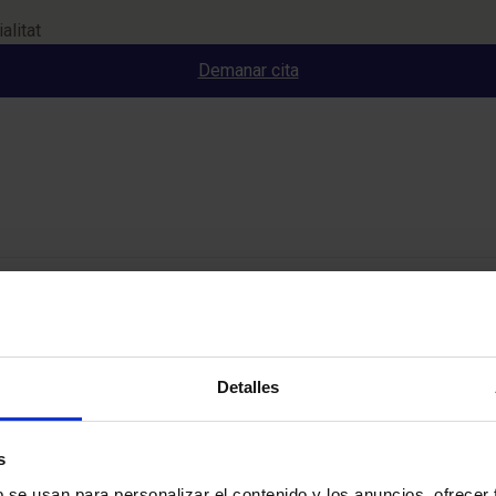
alitat
Demanar cita
Detalles
s
b se usan para personalizar el contenido y los anuncios, ofrecer