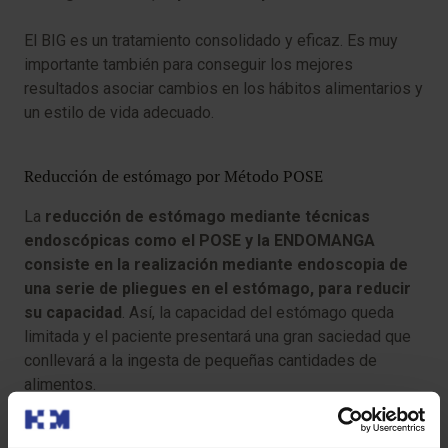
El BIG es un tratamiento consolidado y eficaz. Es muy
importante también para conseguir los mejores
resultados asociar cambios en los hábitos alimentarios y
un estilo de vida adecuado.
Reducción de estómago por Método POSE
La
reducción de estómago mediante técnicas
endoscópicas como el POSE y la ENDOMANGA
consiste en la realización mediante endoscopia de
una serie de pliegues en el estómago, para reducir
su capacidad
. Así, la capacidad del estómago queda
limitada y el paciente presentará una gran saciedad que
conllevará a la ingesta de pequeñas cantidades de
alimentos.
Es una técnica endoscópica que ofrece importantes