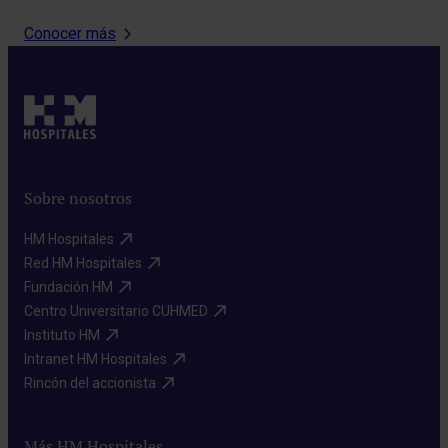
estudios especializados para evaluar la calidad…
Conocer más
Sobre nosotros
HM Hospitales​
Red HM Hospitales​
Fundación HM​
Centro Universitario CUHMED​
Instituto HM​
Intranet HM Hospitales​
Rincón del accionista​
Más HM Hospitales