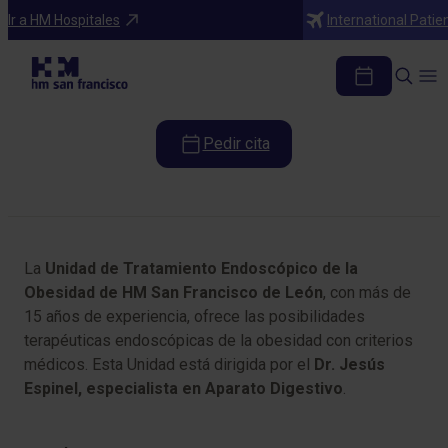
Programas médicos
Ir a HM Hospitales
International Patie
Unidad de Tratamiento Endoscópico de
la Obesidad
Pedir cita
Tabla de contenidos
La
Unidad de Tratamiento Endoscópico de la
Obesidad de HM San Francisco de León
, con más de
15 años de experiencia, ofrece las posibilidades
terapéuticas endoscópicas de la obesidad con criterios
médicos. Esta Unidad está dirigida por el
Dr. Jesús
Espinel, especialista en Aparato Digestivo
.