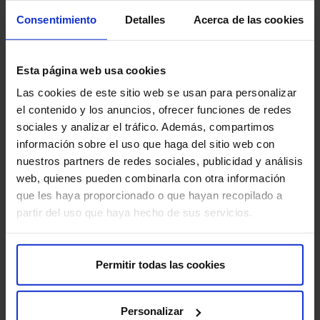
ventajas frente a la cirugía:
Consentimiento
Detalles
Acerca de las cookies
Procedimiento sin incisiones (ausencia de cicatrices
externas).
Esta página web usa cookies
Menos dolor.
Las cookies de este sitio web se usan para personalizar
el contenido y los anuncios, ofrecer funciones de redes
Disminución del riesgo de infección.
sociales y analizar el tráfico. Además, compartimos
información sobre el uso que haga del sitio web con
Recuperación más rápida.
nuestros partners de redes sociales, publicidad y análisis
web, quienes pueden combinarla con otra información
Estancia hospitalaria más corta.
que les haya proporcionado o que hayan recopilado a
partir del uso que haya hecho de sus servicios.
Más información:
Permitir todas las cookies
[email protected]
Tfno.:
630 84 12 75
Personalizar