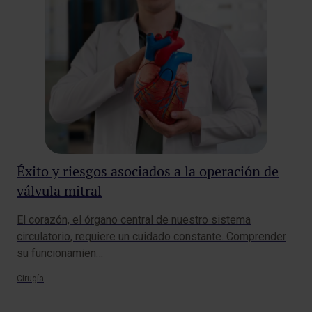
Éxito y riesgos asociados a la operación de
Tr
válvula mitral
es
El corazón, el órgano central de nuestro sistema
La 
circulatorio, requiere un cuidado constante. Comprender
col
su funcionamien…
que
Cirugía
Tra