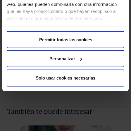
web, quienes pueden combinarla con otra información
que les haya proporcionado o que hayan recopilado a
partir del uso que haya hecho de sus servicios.
Nuestros médicos
Consulta y pide cita con los profesionales de esta
especialidad
Permitir todas las cookies
Pedir cita
Personalizar
Solo usar cookies necesarias
Pedir cita
También te puede interesar