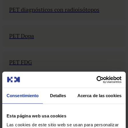
PET diagnósticos con radioisótopos
PET Dopa
PET FDG
PET RM
Consentimiento
Detalles
Acerca de las cookies
PET RNM
Esta página web usa cookies
Las cookies de este sitio web se usan para personalizar