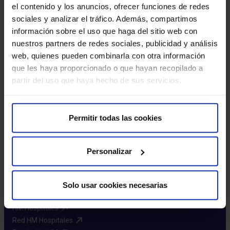
el contenido y los anuncios, ofrecer funciones de redes
sociales y analizar el tráfico. Además, compartimos
Radioisótopos dirigidos (medicina nuclear)
información sobre el uso que haga del sitio web con
nuestros partners de redes sociales, publicidad y análisis
web, quienes pueden combinarla con otra información
Pagina
Siguiente
que les haya proporcionado o que hayan recopilado a
1
2
3
4
5
anterior
pagina
partir del uso que haya hecho de sus servicios.
Permitir todas las cookies
Personalizar
Solo usar cookies necesarias
Sobre nosotros
HM Hospitales​
Red HM Hospitales​