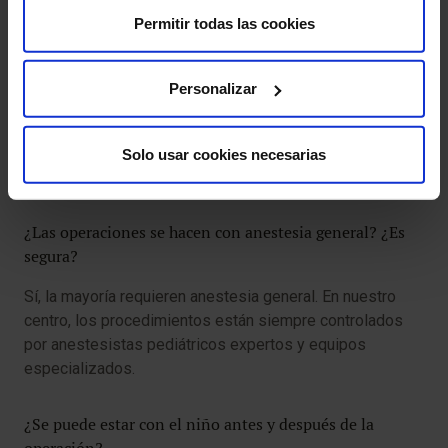
más adelante, según el tipo de patología.
Permitir todas las cookies
¿Cuánto dura la hospitalización tras una cirugía?
Personalizar
Depende del procedimiento. La mayoría de las
intervenciones se hacen de forma ambulatoria (el mismo
día se va a casa) y otras requieren uno o varios días de
Solo usar cookies necesarias
ingreso, especialmente en cirugías complejas.
¿Las operaciones se hacen con anestesia general? ¿Es
segura?
Sí, la mayoría requieren anestesia general. En nuestro
centro, los procedimientos están siempre controlados
por anestesistas pediátricos expertos y equipos
especializados.
¿Se puede estar con el niño antes y después de la