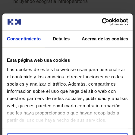
incluyendo ecografía intraoperatoria.
Unidad de cuidados intensivos pediátricos y
neonatales (UCI y UCIN)
.
Tecnología de monitorización avanzada
para
Consentimiento
Detalles
Acerca de las cookies
anestesia segura en todas las edades pediátricas.
Sistema informatizado de historia clínica y
Esta página web usa cookies
gestión de imágenes
, para una atención integral y
Las cookies de este sitio web se usan para personalizar
segura.
el contenido y los anuncios, ofrecer funciones de redes
sociales y analizar el tráfico. Además, compartimos
información sobre el uso que haga del sitio web con
Preguntas frecuentes
nuestros partners de redes sociales, publicidad y análisis
web, quienes pueden combinarla con otra información
¿A qué edad se pueden operar los niños?
que les haya proporcionado o que hayan recopilado a
partir del uso que haya hecho de sus servicios.
Desde el nacimiento. Existen cirugías que deben hacerse
en el periodo neonatal y otras que pueden planificarse