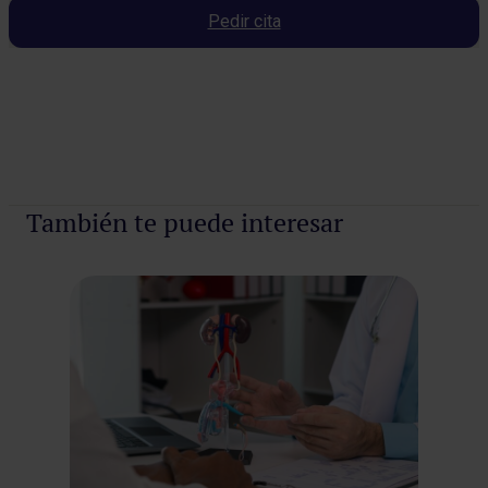
Pedir cita
Pedir cita
También te puede interesar