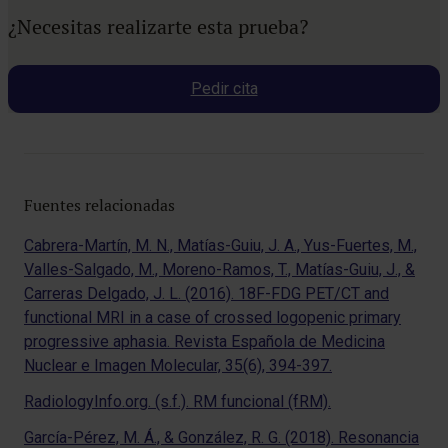
¿Necesitas realizarte esta prueba?
Pedir cita
Fuentes relacionadas
Cabrera-Martín, M. N., Matías-Guiu, J. A., Yus-Fuertes, M.,
Valles-Salgado, M., Moreno-Ramos, T., Matías-Guiu, J., &
Carreras Delgado, J. L. (2016). 18F-FDG PET/CT and
functional MRI in a case of crossed logopenic primary
progressive aphasia. Revista Española de Medicina
Nuclear e Imagen Molecular, 35(6), 394-397.
RadiologyInfo.org. (s.f.). RM funcional (fRM).
García-Pérez, M. Á., & González, R. G. (2018). Resonancia