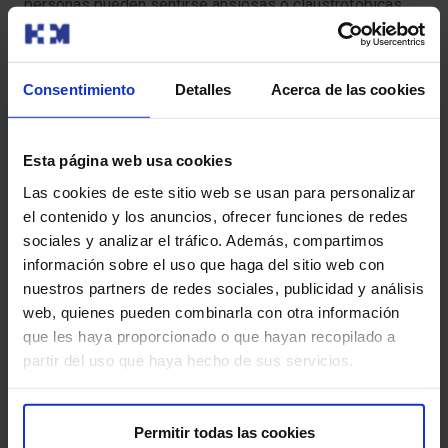
personas pueden sentirse ansiosas o claustrofóbicas
durante la prueba. Si este es tu caso, avísanos con
antelación para que podamos ayudarte a sentirte más
cómodo.
Consentimiento
Detalles
Acerca de las cookies
Para que tu prueba se desarrolle sin contratiempos, te
pedimos que llegues con antelación a la hora indicada.
Esta página web usa cookies
Así podremos realizar la preparación administrativa y
Las cookies de este sitio web se usan para personalizar
clínica necesaria.
el contenido y los anuncios, ofrecer funciones de redes
sociales y analizar el tráfico. Además, compartimos
Antes de la prueba, te entregaremos el Consentimiento
información sobre el uso que haga del sitio web con
Informado, un documento con información importante
nuestros partners de redes sociales, publicidad y análisis
que deberás leer y firmar.
web, quienes pueden combinarla con otra información
que les haya proporcionado o que hayan recopilado a
Si tu cita es para una Resonancia Magnética (RM), es
partir del uso que haya hecho de sus servicios.
crucial que nos informes sobre la presencia de
marcapasos, objetos metálicos, prótesis (incluidas las
dentales), tatuajes o dispositivos de infusión de
Permitir todas las cookies
medicamentos, como bombas de insulina.