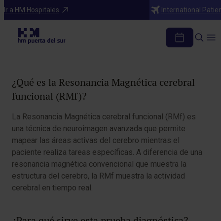
Diagnosticos
Ir a HM Hospitales
International Patie
RM Cerebral Funcional
Tabla de contenidos
¿Qué es la Resonancia Magnética cerebral
funcional (RMf)?
La Resonancia Magnética cerebral funcional (RMf) es
una técnica de neuroimagen avanzada que permite
mapear las áreas activas del cerebro mientras el
paciente realiza tareas específicas. A diferencia de una
resonancia magnética convencional que muestra la
estructura del cerebro, la RMf muestra la actividad
cerebral en tiempo real.
¿Para qué sirve esta prueba diagnóstica?