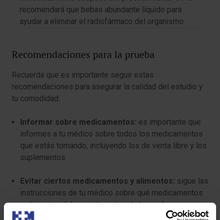
recomendará que bebas abundante líquido para
ayudar a eliminar el radiofármaco del organismo.
Recomendaciones para la prueba
Recuerda que es importante seguir estas
recomendaciones para asegurar la calidad del estudio y
tu comodidad:
Informar sobre medicamentos:
es importante que
informes a tu médico sobre todos los medicamentos
que estás tomando, incluyendo los de venta libre y los
suplementos.
Evitar ciertos medicamentos y alimentos:
sigue las
instrucciones de tu médico sobre qué medicamentos
y alimentos debes evitar antes de la prueba.