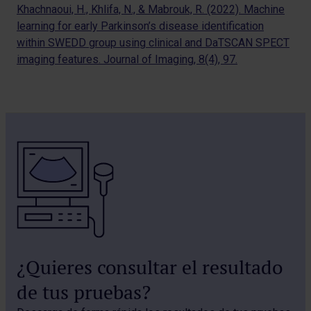
Khachnaoui, H., Khlifa, N., & Mabrouk, R. (2022). Machine
learning for early Parkinson’s disease identification
within SWEDD group using clinical and DaTSCAN SPECT
imaging features. Journal of Imaging, 8(4), 97.
¿Quieres consultar el resultado
de tus pruebas?