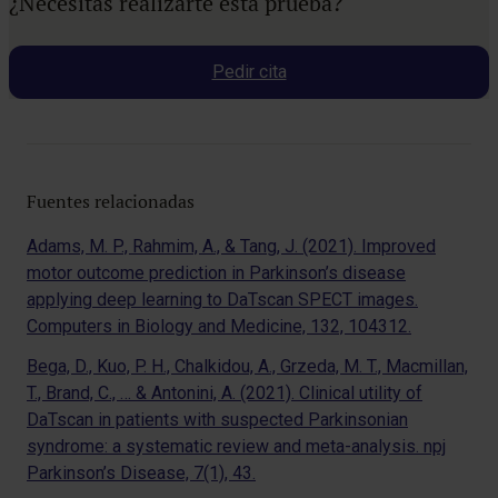
¿Necesitas realizarte esta prueba?
Pedir cita
Fuentes relacionadas
Adams, M. P., Rahmim, A., & Tang, J. (2021). Improved
motor outcome prediction in Parkinson’s disease
applying deep learning to DaTscan SPECT images.
Computers in Biology and Medicine, 132, 104312.
Bega, D., Kuo, P. H., Chalkidou, A., Grzeda, M. T., Macmillan,
T., Brand, C., … & Antonini, A. (2021). Clinical utility of
DaTscan in patients with suspected Parkinsonian
syndrome: a systematic review and meta-analysis. npj
Parkinson’s Disease, 7(1), 43.