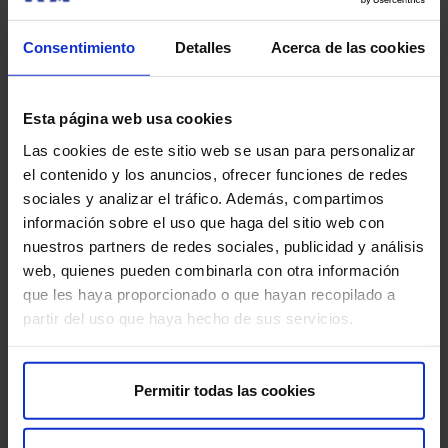
Beber abundante líquido:
bebe abundante líquido
antes y después de la prueba.
Consentimiento
Detalles
Acerca de las cookies
Informa sobre embarazo o lactancia:
si estás
embarazada o amamantando, informa a tu médico.
Esta página web usa cookies
Las cookies de este sitio web se usan para personalizar
el contenido y los anuncios, ofrecer funciones de redes
¿Tiene algún riesgo?
sociales y analizar el tráfico. Además, compartimos
El DAT Scan (SPECT) es generalmente seguro, pero
información sobre el uso que haga del sitio web con
como cualquier procedimiento médico que involucra
nuestros partners de redes sociales, publicidad y análisis
radiación, tiene algunos riesgos mínimos a considerar:
web, quienes pueden combinarla con otra información
que les haya proporcionado o que hayan recopilado a
Exposición a radiación:
la exposición a la radiación
partir del uso que haya hecho de sus servicios.
es baja y se considera segura. Tu médico evaluará si
los beneficios superan los riesgos.
Permitir todas las cookies
Reacciones alérgicas:
en raras ocasiones, pueden
ocurrir reacciones alérgicas al radiofármaco.