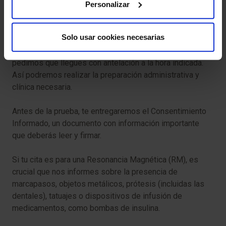
Personalizar
Molestias en el sitio de inyección:
puedes
experimentar molestias en el sitio de la inyección.
Solo usar cookies necesarias
Para que tu prueba se desarrolle sin contratiempos, te
pedimos que llegues con antelación a la hora indicada.
Así podremos realizar la preparación administrativa y
clínica necesaria.
Antes de la prueba, te entregaremos el Consentimiento
Informado, un documento con información importante
que deberás leer y firmar.
Si tu cita es para una Resonancia Magnética (RM), es
crucial que nos informes sobre la presencia de
marcapasos, objetos metálicos, prótesis (incluidas las
dentales), tatuajes o dispositivos de infusión de
medicamentos, como bombas de insulina.