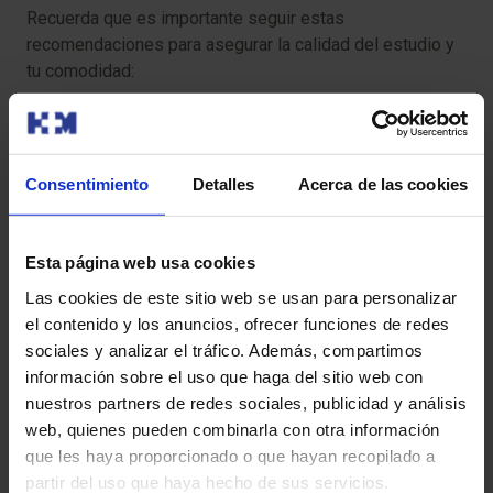
Recuerda que es importante seguir estas
recomendaciones para asegurar la calidad del estudio y
tu comodidad:
Informa sobre cualquier molestia:
informa a tu
médico sobre cualquier molestia o dolor que
experimentes durante el procedimiento.
Consentimiento
Detalles
Acerca de las cookies
Sigue las instrucciones de preparación:
sigue
cuidadosamente todas las instrucciones de
Esta página web usa cookies
preparación proporcionadas por tu médico o el
Las cookies de este sitio web se usan para personalizar
personal del hospital.
el contenido y los anuncios, ofrecer funciones de redes
sociales y analizar el tráfico. Además, compartimos
Informar sobre alergias y medicamentos:
es
información sobre el uso que haga del sitio web con
importante que informes a tu médico sobre cualquier
nuestros partners de redes sociales, publicidad y análisis
alergia que tengas y sobre todos los medicamentos
web, quienes pueden combinarla con otra información
que estás tomando, incluyendo los de venta libre y los
que les haya proporcionado o que hayan recopilado a
suplementos.
partir del uso que haya hecho de sus servicios.