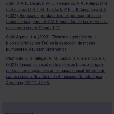
Bote, D. A. B., Durán, E. M. E., Fernández, V. A., Pelayo, D. G.
L., Sánchez, D. R. T. M., Tejado, D. P. F., … & Campillejo, S. F.
(2022). Biopsia de próstata dirigida por ecografía con
fusión de imágenes de RM. Resultados de la experiencia
en nuestro centro. Seram, 1(1).
Calle Agurto, J. A. (2023). Eficacia diagnóstica de la
biopsia dirigida por TAC en la detección de masas
pulmonares. Revisión Sistemática.
Piemonte, E. D., Gilligan, G. M., Lazos, J. P., & Panico, R. L.
(2021). Tinción con azul de toluidina en biopsia dirigida
de lesiones displásicas de la mucosa bucal. Informe de
casos clínicos. Revista de la Asociación Odontológica
Argentina, 109(1), 49-58.