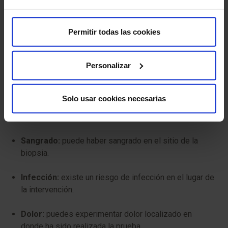
¿Tiene algún riesgo?
Permitir todas las cookies
Las biopsias dirigidas son generalmente seguras, pero
como cualquier procedimiento médico, tienen algunos
Personalizar
riesgos mínimos a considerar:
Lesión de órganos o estructuras adyacentes:
en
Solo usar cookies necesarias
raras ocasiones, se pueden lesionar órganos o
estructuras adyacentes durante la biopsia.
Sangrado:
puede haber sangrado en el sitio de la
biopsia.
Infección:
existe un riesgo de infección en el lugar de
la intervención.
Dolor:
puedes experimentar dolor localizado en
donde ha sido realizada la prueba.