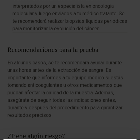
interpretados por un especialista en oncología
molecular y luego enviados a tu médico tratante. Se
te recomendará realizar biopsias líquidas periódicas
para monitorizar la evolución del cáncer.
Recomendaciones para la prueba
En algunos casos, se te recomendará ayunar durante
unas horas antes de la extracción de sangre. Es
importante que informes a tu equipo médico si estás
tomando anticoagulantes u otros medicamentos que
puedan afectar la calidad de la muestra. Además,
asegúrate de seguir todas las indicaciones antes,
durante y después del procedimiento para garantizar
resultados precisos.
¿Tiene algún riesgo?