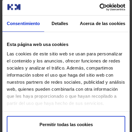
La biopsia líquida es un procedimiento seguro y
mínimamente invasivo. Sin embargo, puede haber
algunas consideraciones mínimas:
Consentimiento
Detalles
Acerca de las cookies
Molestias leves:
podrías experimentar dolor leve o
hematoma en el sitio de la extracción de sangre.
Esta página web usa cookies
Las cookies de este sitio web se usan para personalizar
Limitaciones técnicas:
en algunos casos, la cantidad
el contenido y los anuncios, ofrecer funciones de redes
de biomarcadores presentes en la muestra puede ser
sociales y analizar el tráfico. Además, compartimos
insuficiente para un análisis completo.
información sobre el uso que haga del sitio web con
nuestros partners de redes sociales, publicidad y análisis
Para que tu prueba se desarrolle sin contratiempos, te
web, quienes pueden combinarla con otra información
pedimos que llegues con antelación a la hora indicada.
que les haya proporcionado o que hayan recopilado a
Así podremos realizar la preparación administrativa y
partir del uso que haya hecho de sus servicios.
clínica necesaria.
Antes de la prueba, te entregaremos el Consentimiento
Permitir todas las cookies
Informado, un documento con información importante