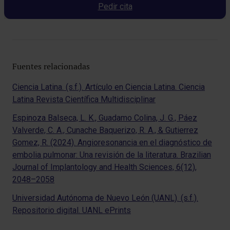
Pedir cita
Fuentes relacionadas
Ciencia Latina. (s.f.). Artículo en Ciencia Latina. Ciencia
Latina Revista Científica Multidisciplinar
Espinoza Balseca, L. K., Guadamo Colina, J. G., Páez
Valverde, C. A., Cunache Baquerizo, R. A., & Gutierrez
Gomez, R. (2024). Angioresonancia en el diagnóstico de
embolia pulmonar: Una revisión de la literatura. Brazilian
Journal of Implantology and Health Sciences, 6(12),
2048–2058
Universidad Autónoma de Nuevo León (UANL). (s.f.).
Repositorio digital. UANL ePrints