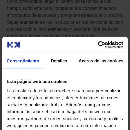
Es recomendable llegar al centro de resonancia con
tiempo suficiente para completar los consentimientos
informados de la prueba y prepararse para la exploración.
Sigue atentamente las instrucciones del personal técnico
durante todo el procedimiento, y siéntete libre de hacer
preguntas sobre cualquier duda que te surja.
¿Tiene algún riesgo?
Consentimiento
Detalles
Acerca de las cookies
La angioresonancia por lo general es una prueba segura,
pero existen algunos riesgos potenciales:
Esta página web usa cookies
Reacciones alérgicas al medio de contraste (poco
Las cookies de este sitio web se usan para personalizar
comunes)
: en raras ocasiones, el medio de contraste
el contenido y los anuncios, ofrecer funciones de redes
(Gadolinio) puede causar reacciones alérgicas leves
sociales y analizar el tráfico. Además, compartimos
como urticaria o picazón. Las reacciones graves son
información sobre el uso que haga del sitio web con
muy infrecuentes, pero pueden incluir dificultad para
nuestros partners de redes sociales, publicidad y análisis
respirar o shock anafiláctico, por lo que es crucial
web, quienes pueden combinarla con otra información