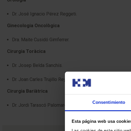
Dr. José Ignacio Pérez Reggeti.
Ginecologia Oncològica
Dra. Maite Cusidó Gimferrer.
Cirurgia Toràcica
Dr. Josep Belda Sanchís.
Dr. Joan Carles Trujillo Reyes.
Cirurgia Bariàtrica
Consentimiento
Dr. Jordi Tarascó Palomares.
Esta página web usa cookie
Las cookies de este sitio we