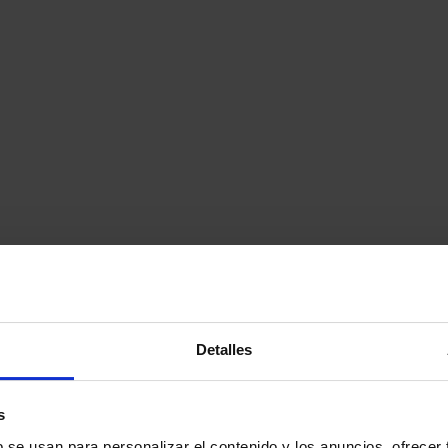
Detalles
s
b se usan para personalizar el contenido y los anuncios, ofrecer