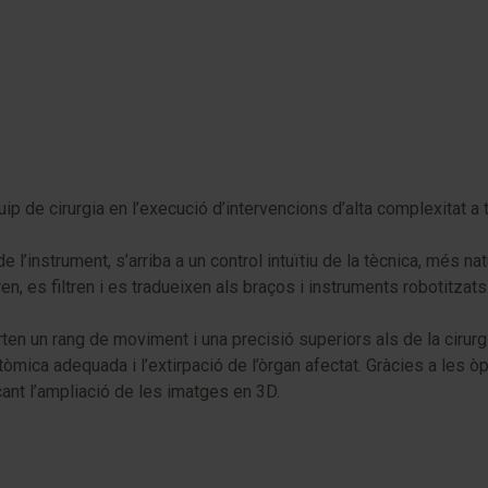
ip de cirurgia en l’execució d’intervencions d’alta complexitat a 
e l’instrument, s’arriba a un control intuïtiu de la tècnica, més nat
n, es filtren i es tradueixen als braços i instruments robotitzats
 un rang de moviment i una precisió superiors als de la cirurgia a
òmica adequada i l’extirpació de l’òrgan afectat. Gràcies a les 
ant l’ampliació de les imatges en 3D.