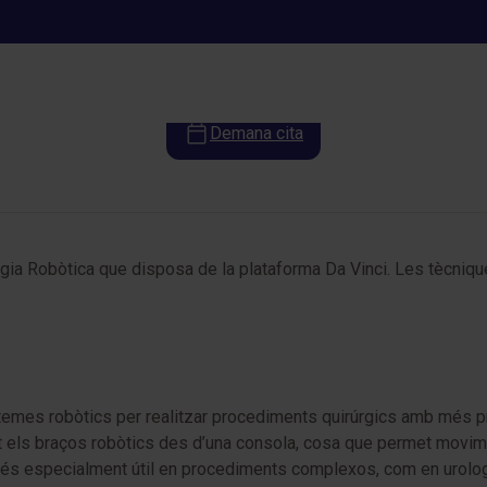
Cirurgia Robòtica
Demana cita
 Robòtica que disposa de la plataforma Da Vinci. Les tècniques
temes robòtics per realitzar procediments quirúrgics amb més prec
ant els braços robòtics des d’una consola, cosa que permet movim
és especialment útil en procediments complexos, com en urologia,