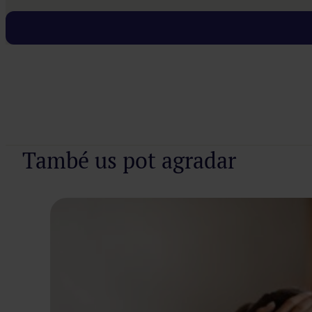
Demana cita
També us pot agradar