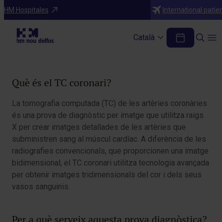
Diagnòstics
HM Hospitales
International patie
TC coronari
Català
Taula de continguts
Què és el TC coronari?
La tomografia computada (TC) de les artèries coronàries
és una prova de diagnòstic per imatge que utilitza raigs
X per crear imatges detallades de les artèries que
subministren sang al múscul cardíac. A diferència de les
radiografies convencionals, que proporcionen una imatge
bidimensional, el TC coronari utilitza tecnologia avançada
per obtenir imatges tridimensionals del cor i dels seus
vasos sanguinis.
Per a què serveix aquesta prova diagnòstica?