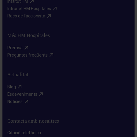
Institut HM​
Intranet HM Hospitales​
Racó de l'accionista​
Més HM Hospitales
Premsa​
Preguntes freqüents​
Actualitat
Blog​
Esdeveniments​
Notícies​
Contacta amb nosaltres
Citació telefònica