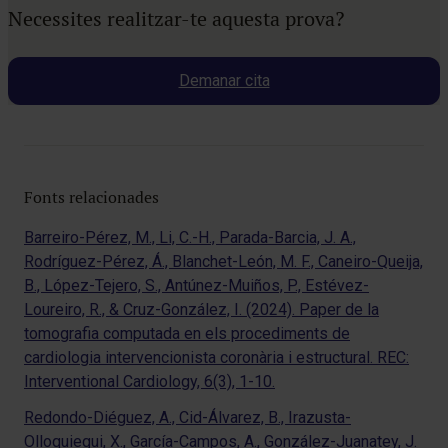
Necessites realitzar-te aquesta prova?
Demanar cita
Fonts relacionades
Barreiro-Pérez, M., Li, C.-H., Parada-Barcia, J. A.,
Rodríguez-Pérez, Á., Blanchet-León, M. F., Caneiro-Queija,
B., López-Tejero, S., Antúnez-Muiños, P., Estévez-
Loureiro, R., & Cruz-González, I. (2024). Paper de la
tomografia computada en els procediments de
cardiologia intervencionista coronària i estructural. REC:
Interventional Cardiology, 6(3), 1-10.
Redondo-Diéguez, A., Cid-Álvarez, B., Irazusta-
Olloquiegui, X., García-Campos, A., González-Juanatey, J.