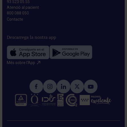
93 523 05 55
Atenció al pacient
800 088 050
Contacte​
Descarrega la nostra app
Més sobre l’App​