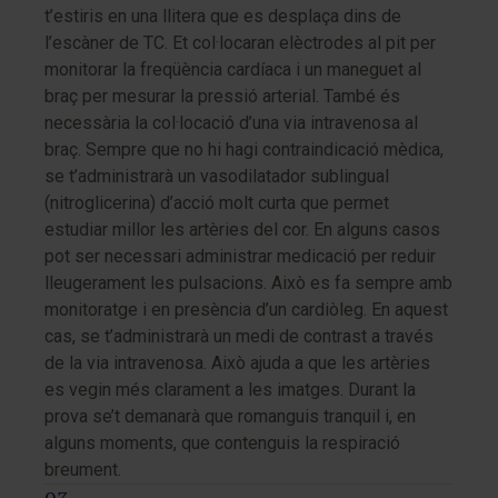
t’estiris en una llitera que es desplaça dins de
l’escàner de TC. Et col·locaran elèctrodes al pit per
monitorar la freqüència cardíaca i un maneguet al
braç per mesurar la pressió arterial. També és
necessària la col·locació d’una via intravenosa al
braç. Sempre que no hi hagi contraindicació mèdica,
se t’administrarà un vasodilatador sublingual
(nitroglicerina) d’acció molt curta que permet
estudiar millor les artèries del cor. En alguns casos
pot ser necessari administrar medicació per reduir
lleugerament les pulsacions. Això es fa sempre amb
monitoratge i en presència d’un cardiòleg. En aquest
cas, se t’administrarà un medi de contrast a través
de la via intravenosa. Això ajuda a que les artèries
es vegin més clarament a les imatges. Durant la
prova se’t demanarà que romanguis tranquil i, en
alguns moments, que contenguis la respiració
breument.