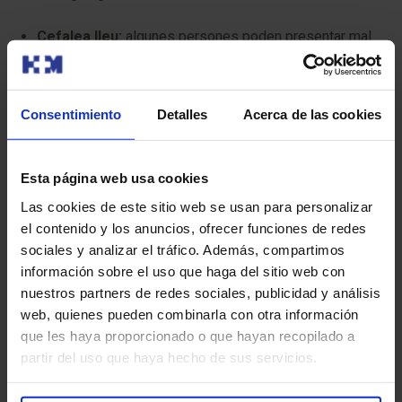
Cefalea lleu:
algunes persones poden presentar mal
de cap temporal després del procediment.
Interferència amb dispositius electrònics:
la TMS
Consentimiento
Detalles
Acerca de las cookies
utilitza camps magnètics, així que assegura’t
d’informar l’equip mèdic si tens algun dispositiu
electrònic implantat.
Esta página web usa cookies
Perquè la teva prova es desenvolupi sense contratemps,
Las cookies de este sitio web se usan para personalizar
et demanem que arribis amb antelació a l’hora indicada.
el contenido y los anuncios, ofrecer funciones de redes
Així podrem realitzar la preparació administrativa i clínica
sociales y analizar el tráfico. Además, compartimos
necessària.
información sobre el uso que haga del sitio web con
nuestros partners de redes sociales, publicidad y análisis
Abans de la prova, t’entregarem el Consentiment
web, quienes pueden combinarla con otra información
Informat, un document amb informació important que
que les haya proporcionado o que hayan recopilado a
hauràs de llegir i signar.
partir del uso que haya hecho de sus servicios.
Si la teva cita és per a una Ressonància Magnètica (RM),