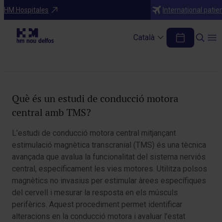
Diagnòstics
HM Hospitales
International patie
Estudi de conducció motora central amb
TMS
Català
Taula de continguts
Què és un estudi de conducció motora
central amb TMS?
L’estudi de conducció motora central mitjançant
estimulació magnètica transcranial (TMS) és una tècnica
avançada que avalua la funcionalitat del sistema nerviós
central, específicament les vies motores. Utilitza polsos
magnètics no invasius per estimular àrees específiques
del cervell i mesurar la resposta en els músculs
perifèrics. Aquest procediment permet identificar
alteracions en la conducció motora i avaluar l’estat