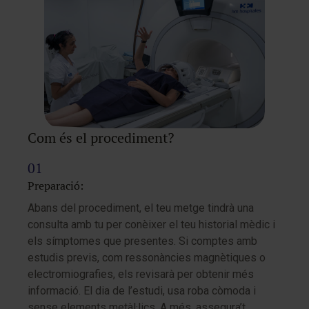
Com és el procediment?
Preparació:
Abans del procediment, el teu metge tindrà una
consulta amb tu per conèixer el teu historial mèdic i
els símptomes que presentes. Si comptes amb
estudis previs, com ressonàncies magnètiques o
electromiografies, els revisarà per obtenir més
informació. El dia de l’estudi, usa roba còmoda i
sense elements metàl·lics. A més, assegura’t