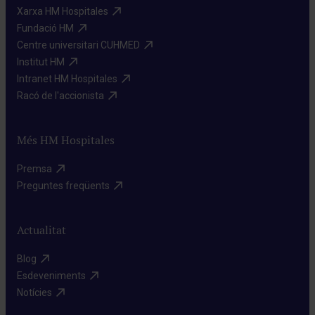
Xarxa HM Hospitales​
Fundació HM​
Centre universitari CUHMED​
Institut HM​
Intranet HM Hospitales​
Racó de l'accionista​
Més HM Hospitales
Premsa​
Preguntes freqüents​
Actualitat
Blog​
Esdeveniments​
Notícies​