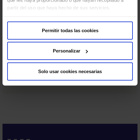
que les haya proporcionado o que hayan recopilado a
partir del uso que haya hecho de sus servicios.
RM pediátrica con o sin anestesia
Prueba de imagen que utiliza campos magnéticos y ondas
de radio para crear imágenes detalladas del interior del
Permitir todas las cookies
cuerpo.
Personalizar
Valoración neuropsicológica
Procedimiento clínico que evalúa las funciones cognitivas,
Solo usar cookies necesarias
emocionales y conductuales de una persona mediante
pruebas estandarizadas.