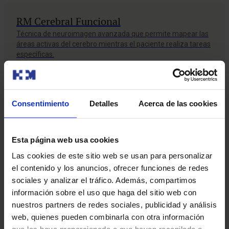
RM Cerebral Funcional
Técnica de neuroimagen avanzada que permite mapear las
áreas activas del cerebro mientras el paciente realiza tareas
específicas.
RM de estrés
Consentimiento
Detalles
Acerca de las cookies
La Resonancia Magnética cardíaca de estrés (RM de estrés)
es una prueba avanzada que evalúa cómo funciona tu
corazón cuando está bajo esfuerzo o estrés.
Esta página web usa cookies
Las cookies de este sitio web se usan para personalizar
el contenido y los anuncios, ofrecer funciones de redes
RM de mama
sociales y analizar el tráfico. Además, compartimos
Estudio de imagen que emplea imanes y ondas de radio para
información sobre el uso que haga del sitio web con
obtener imágenes detalladas del tejido mamario, sin utilizar
nuestros partners de redes sociales, publicidad y análisis
radiación.
web, quienes pueden combinarla con otra información