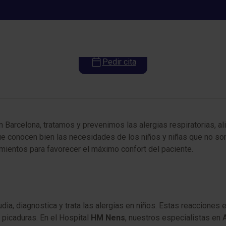
Alergología Pediátrica
Pedir cita
n Barcelona, tratamos y prevenimos las alergias respiratorias, a
 que conocen bien las necesidades de los niños y niñas que no s
mientos para favorecer el máximo confort del paciente.
udia, diagnostica y trata las alergias en niños. Estas reaccione
picaduras. En el Hospital
HM Nens
, nuestros especialistas en A