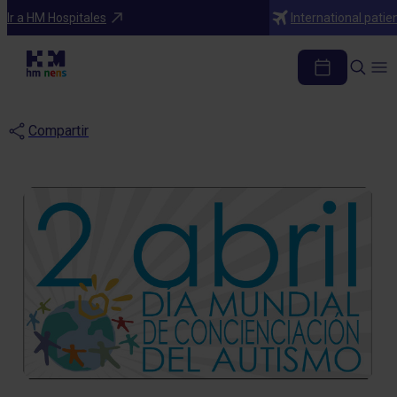
Blog
Ir a HM Hospitales
International patie
Trastornos del espectro
autista
Compartir