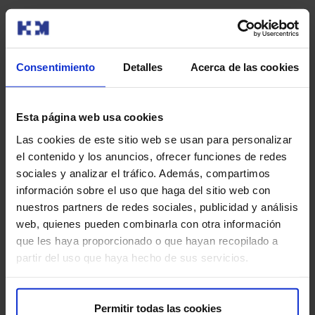
También te puede interesar
Consentimiento
Detalles
Acerca de las cookies
Esta página web usa cookies
Las cookies de este sitio web se usan para personalizar
el contenido y los anuncios, ofrecer funciones de redes
sociales y analizar el tráfico. Además, compartimos
información sobre el uso que haga del sitio web con
nuestros partners de redes sociales, publicidad y análisis
web, quienes pueden combinarla con otra información
Ma
que les haya proporcionado o que hayan recopilado a
partir del uso que haya hecho de sus servicios.
Com
seg
¿Cómo afrontar el inicio de la Alimentación
año
complementaria?
Permitir todas las cookies